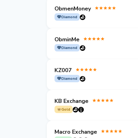
ObmenMoney
Diamond
ObminMe
Diamond
KZ007
Diamond
KB Exchange
Gold
Macro Exchange