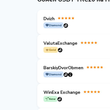
Dvizh
Diamond
ValutaExchange
Gold
BarskiyDvorObmen
Diamond
WinExa Exchange
New