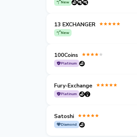
New
13 EXCHANGER
New
100Coins
Platinum
Fury-Exchange
Platinum
Satoshi
Diamond