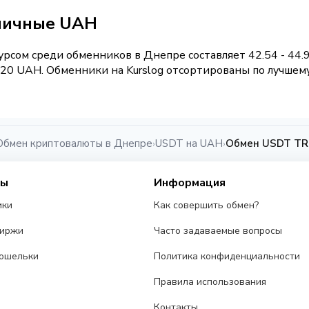
аличные UAH
рсом среди обменников в Днепре составляет 42.54 - 44
20 UAH. Обменники на Kurslog отсортированы по лучшему 
Обмен криптовалюты в Днепре
USDT на UAH
Обмен USDT TR
›
›
сы
Информация
ики
Как совершить обмен?
биржи
Часто задаваемые вопросы
ошельки
Политика конфиденциальности
Правила использования
Контакты