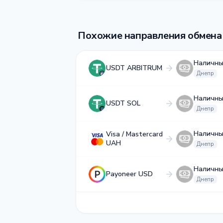
Похожие направления обмена
Наличн
USDT ARBITRUM
Днепр
Наличн
USDT SOL
Днепр
Наличн
Visa / Mastercard
UAH
Днепр
Наличн
Payoneer USD
Днепр