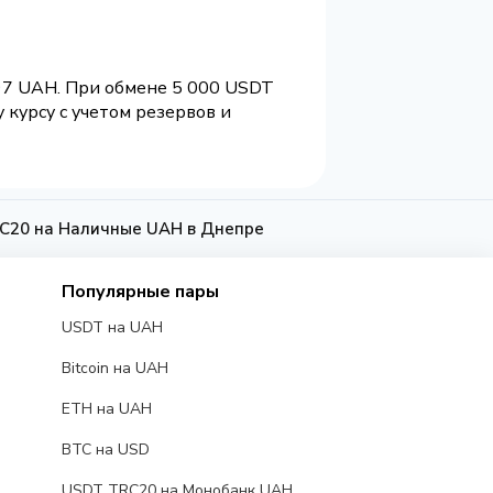
.97 UAH. При обмене 5 000 USDT
курсу с учетом резервов и
C20 на Наличные UAH в Днепре
Популярные пары
USDT на UAH
Bitcoin на UAH
ETH на UAH
BTC на USD
USDT TRC20 на Монобанк UAH