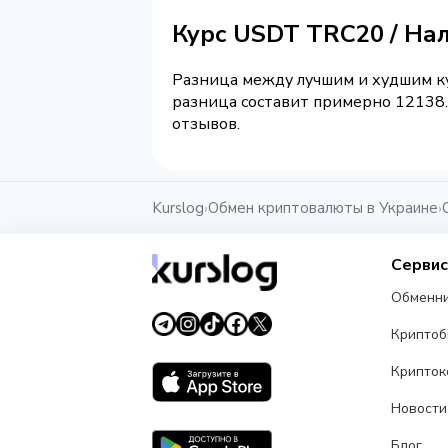
Курс USDT TRC20 / Н
Разница между лучшим и худшим ку
разница составит примерно 12138.
отзывов.
Kurslog
Обмен криптовалюты в Украине
›
›
Серви
Обменн
Крипто
Крипток
Новости
Блог