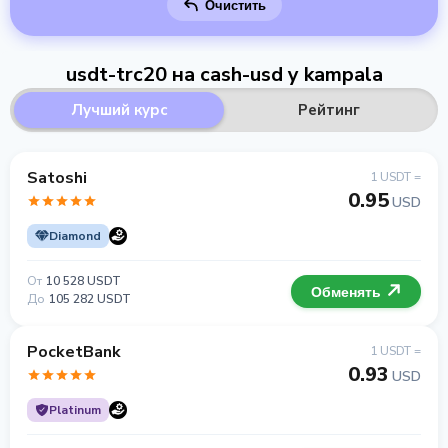
Очистить
usdt-trc20 на cash-usd у kampala
Лучший курс
Рейтинг
Satoshi
1 USDT =
0.95
USD
Diamond
От
10 528 USDT
Обменять
До
105 282 USDT
PocketBank
1 USDT =
0.93
USD
Platinum