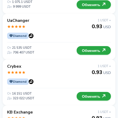
От
1 075.1 USDT
Обменять
До
9 999 USDT
UaChanger
1 USDT =
0.93
USD
Diamond
От
21 535 USDT
Обменять
До
706 407 USDT
Crybex
1 USDT =
0.93
USD
Diamond
От
16 151 USDT
Обменять
До
323 022 USDT
KB Exchange
1 USDT =