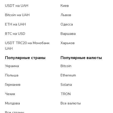
USDT на UAH
Киев
Bitcoin на UAH
Львов
ETH на UAH
Одесса
BTC на USD
Варшава
USDT TRC20 на Монобанк
Харьков
UAH
Популярные страны
Популярные валюты
Украина
Bitcoin
Польша
Ethereum
Германия
Solana
Чехия
TRON
Молдова
Все валюты
Все страны