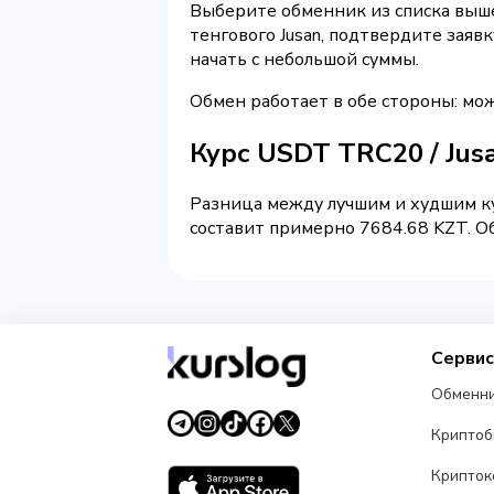
Выберите обменник из списка выше 
тенгового Jusan, подтвердите зая
начать с небольшой суммы.
Обмен работает в обе стороны: мо
Курс USDT TRC20 / Jus
Разница между лучшим и худшим ку
составит примерно 7684.68 KZT. Об
Серви
Обменн
Крипто
Крипток