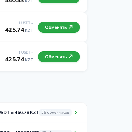
440.43
KZT
1 USDT =
Обменять
425.74
KZT
1 USDT =
Обменять
425.74
KZT
USDT ≈ 466.78 KZT
35 обменников