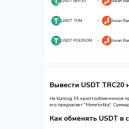
USDT BEP20
Jusan Ba
USDT TON
Jusan Ba
USDT POLYGON
Jusan Ba
Вывести USDT TRC20 н
На Kurslog 35 криптообменников 
его предлагает "Moneto4ka". Сумм
Как обменять USDT в с