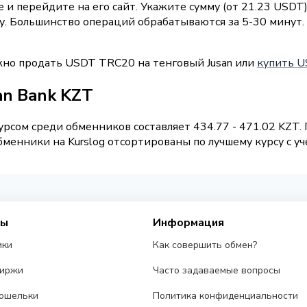
и перейдите на его сайт. Укажите сумму (от 21.23 USDT
вку. Большинство операций обрабатываются за 5-30 мину
жно продать USDT TRC20 на тенговый Jusan или
купить US
an Bank KZT
рсом среди обменников составляет 434.77 - 471.02 KZT
менники на Kurslog отсортированы по лучшему курсу с уч
сы
Информация
ики
Как совершить обмен?
биржи
Часто задаваемые вопросы
ошельки
Политика конфиденциальности