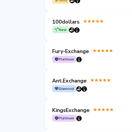
Gold
100dollars
New
Fury-Exchange
Platinum
Ant.Exchange
Diamond
KingsExchange
Platinum