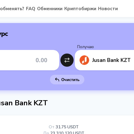
 обменять?
FAQ
Обменники
Криптобиржи
Новости
урс
Получаю
Jusan Bank KZT
Очистить
san Bank KZT
От
31.75 USDT
До
23 310 120 USDT