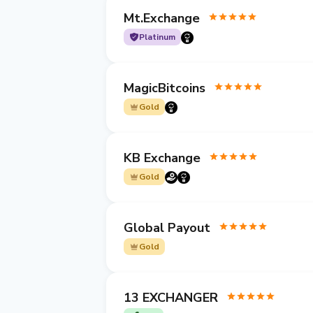
Mt.Exchange
Platinum
MagicBitcoins
Gold
KB Exchange
Gold
Global Payout
Gold
13 EXCHANGER