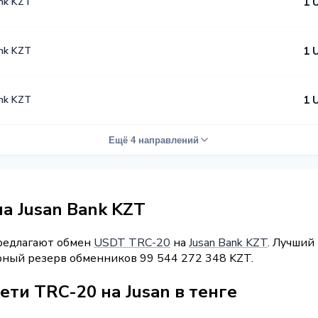
nk KZT
1 
nk KZT
1 
nk KZT
1 
Ещё 4 направлений
а Jusan Bank KZT
предлагают обмен
USDT TRC-20
на
Jusan Bank KZT
. Лучший
арный резерв обменников 99 544 272 348 KZT.
ети TRC-20 на Jusan в тенге