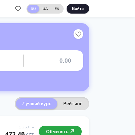
RU
UA
EN
Войти
Лучший курс
Рейтинг
1 USDT =
Обменять
472.48
KZT