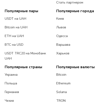
Стать партнером
Популярные пары
Популярные города
USDT на UAH
Киев
Bitcoin на UAH
Львов
ETH на UAH
Одесса
BTC на USD
Варшава
USDT TRC20 на Монобанк
Харьков
UAH
Популярные страны
Популярные валюты
Украина
Bitcoin
Польша
Ethereum
Германия
Solana
Чехия
TRON