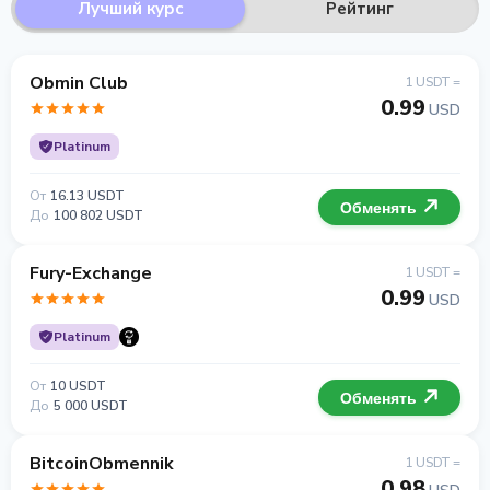
Лучший курс
Рейтинг
Obmin Club
1 USDT =
0.99
USD
Platinum
От
16.13 USDT
Обменять
До
100 802 USDT
Fury-Exchange
1 USDT =
0.99
USD
Platinum
От
10 USDT
Обменять
До
5 000 USDT
BitcoinObmennik
1 USDT =
0.98