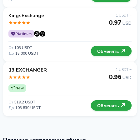
KingsExchange
1 USDT =
0.97
USD
Platinum
От
103 USDT
Обменять
До
15 000 USDT
13 EXCHANGER
1 USDT =
0.96
USD
New
От
519.2 USDT
Обменять
До
103 839 USDT