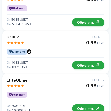
USD
Platinum
От
50.85 USDT
Обменять
До
5 084.99 USDT
KZ007
1 USDT =
0.98
USD
Diamond
От
40.82 USDT
Обменять
До
89.71 USDT
EliteObmen
1 USDT =
0.98
USD
Platinum
От
250 USDT
Обменять
До
10 000 USDT