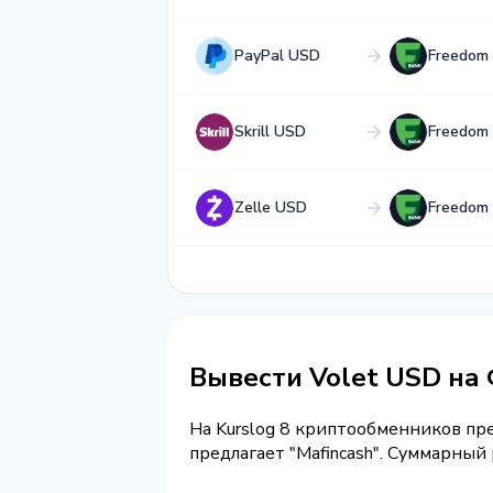
PayPal USD
Freedom
Skrill USD
Freedom
Zelle USD
Freedom
Вывести Volet USD на
На Kurslog 8 криптообменников п
предлагает "Mafincash". Суммарный