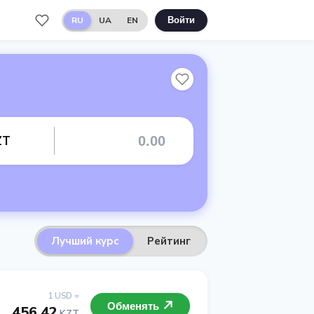
RU
UA
EN
Войти
ZT
Лучший курс
Рейтинг
1 USD =
Обменять
456.42
KZT