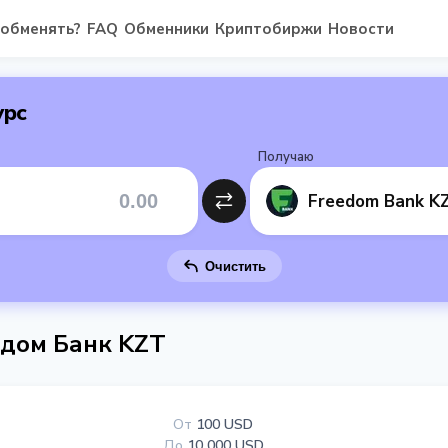
 обменять?
FAQ
Обменники
Криптобиржи
Новости
урс
Получаю
Freedom Bank K
Очистить
идом Банк KZT
От
100 USD
До
10 000 USD