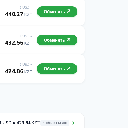
1 USD =
Обменять
440.27
KZT
1 USD =
Обменять
432.56
KZT
1 USD =
Обменять
424.86
KZT
1 USD ≈ 423.84 KZT
4 обменников