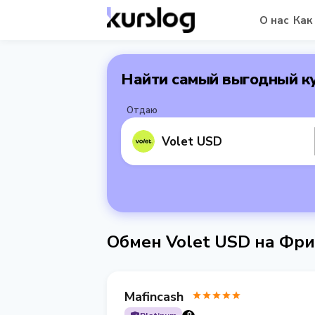
О нас
Как
Найти самый выгодный к
Отдаю
Volet USD
Обмен Volet USD на Фр
Mafincash