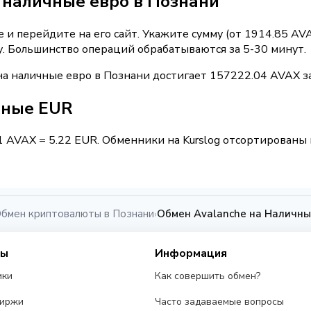
 наличные евро в Познани
и перейдите на его сайт. Укажите сумму (от 1914.85 AV
у. Большинство операций обрабатываются за 5-30 минут.
а наличные евро в Познани достигает 157222.04 AVAX з
чные EUR
1 AVAX = 5.22 EUR. Обменники на Kurslog отсортированы 
бмен криптовалюты в Познани
Обмен Avalanche на Наличны
›
сы
Информация
ики
Как совершить обмен?
биржи
Часто задаваемые вопросы