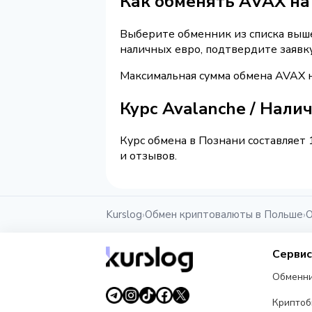
Как обменять AVAX на
Выберите обменник из списка выше 
наличных евро, подтвердите заявк
Максимальная сумма обмена AVAX н
Курс Avalanche / Нали
Курс обмена в Познани составляет 
и отзывов.
Kurslog
Обмен криптовалюты в Польше
О
›
›
Серви
Обменн
Крипто