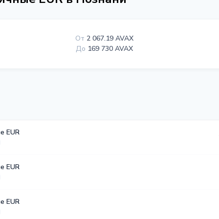
От
2 067.19 AVAX
До
169 730 AVAX
е EUR
е EUR
е EUR