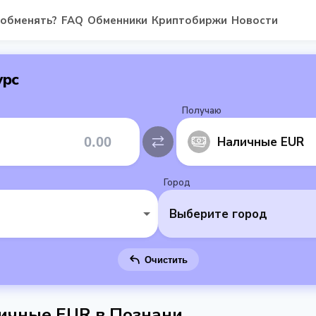
 обменять?
FAQ
Обменники
Криптобиржи
Новости
урс
Получаю
Наличные EUR
Город
Выберите город
Очистить
личные EUR в Познани