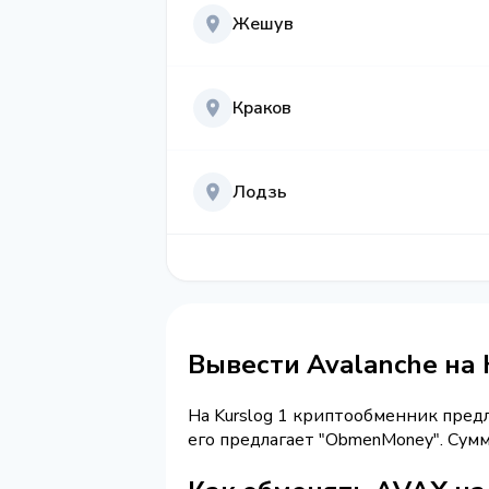
Жешув
Краков
Лодзь
Вывести Avalanche на
На Kurslog 1 криптообменник пред
его предлагает "ObmenMoney". Су