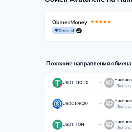
ObmenMoney
Diamond
Похожие направления обмена
Наличны
USDT TRC20
Познань
Наличны
USDC ERC20
Познань
Наличны
USDT TON
Познань