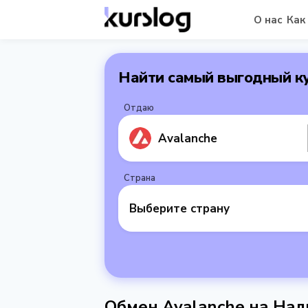
О нас
Как
Найти самый выгодный к
Отдаю
Avalanche
Страна
Выберите страну
Обмен Avalanche на На