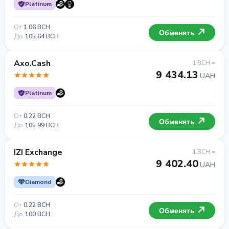
Platinum
От
1.06 BCH
Обменять
До
105.64 BCH
Axo.Cash
1 BCH =
9 434.13
UAH
Platinum
От
0.22 BCH
Обменять
До
105.99 BCH
IZI Exchange
1 BCH =
9 402.40
UAH
Diamond
От
0.22 BCH
Обменять
До
100 BCH