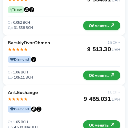
UAH
New
От
0.052 BCH
Обменять
До
31 558 BCH
BarskiyDvorObmen
1 BCH =
9 513.30
UAH
Diamond
От
1.06 BCH
Обменять
До
105.11 BCH
Ant.Exchange
1 BCH =
9 485.031
UAH
Diamond
От
1.05 BCH
Обменять
До
4 539.004 BCH