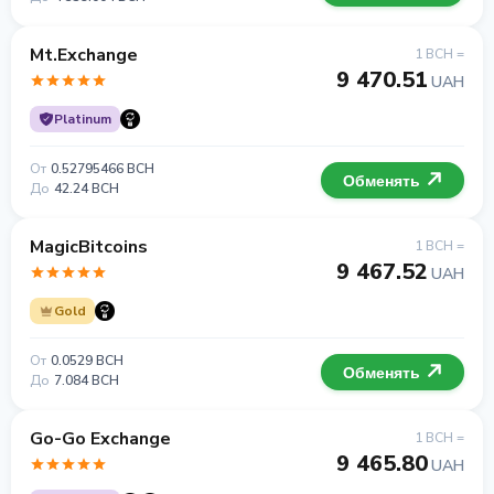
Mt.Exchange
1 BCH =
9 470.51
UAH
Platinum
От
0.52795466 BCH
Обменять
До
42.24 BCH
MagicBitcoins
1 BCH =
9 467.52
UAH
Gold
От
0.0529 BCH
Обменять
До
7.084 BCH
Go-Go Exchange
1 BCH =
9 465.80
UAH