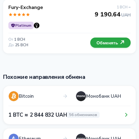
Fury-Exchange
1 BCH =
9 190.64
UAH
Platinum
От
1 BCH
Обменять
До
25 BCH
Похожие направления обмена
Bitcoin
Монобанк UAH
1 BTC ≈ 2 844 832 UAH
56 обменников
Ethereum
Монобанк UAH