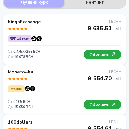
Лучший курс
Рейтинг
KingsExchange
1 BCH =
9 635.51
UAH
Platinum
От
0.47577256 BCH
Обменять
До
49.078 BCH
Moneto4ka
1 BCH =
9 554.70
UAH
Gold
От
0.105 BCH
Обменять
До
45 650 BCH
100dollars
1 BCH =
9 554.61