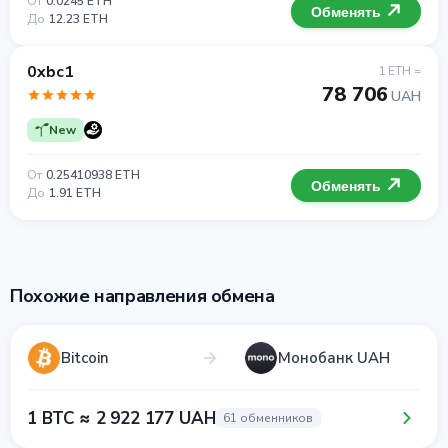
От
0.0245 ETH
Обменять
До
12.23 ETH
0xbc1
1 ETH =
78 706
UAH
New
От
0.25410938 ETH
Обменять
До
1.91 ETH
Похожие направления обмена
Bitcoin
Монобанк UAH
1 BTC ≈ 2 922 177 UAH
61 обменников