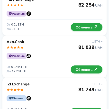
82 254
UAH
Platinum
От
0.01 ETH
Обменять
До
3 ETH
Axo.Cash
1 ETH =
81 938
UAH
Platinum
От
0.0244 ETH
Обменять
До
12.20 ETH
IZI Exchange
1 ETH =
81 749
UAH
Diamond