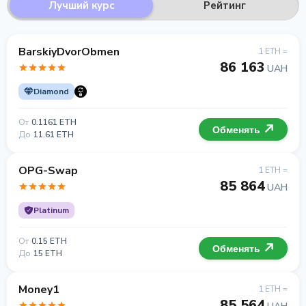
Лучший курс
Рейтинг
BarskiyDvorObmen
1 ETH =
86 163
UAH
Diamond
От
0.1161 ETH
Обменять
До
11.61 ETH
OPG-Swap
1 ETH =
85 864
UAH
Platinum
От
0.15 ETH
Обменять
До
15 ETH
Money1
1 ETH =
85 564