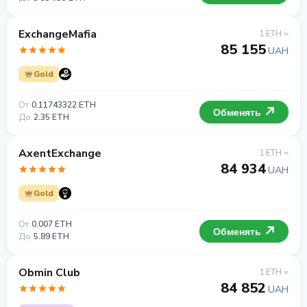
ExchangeMafia
1 ETH =
85 155
UAH
Gold
От
0.11743322 ETH
Обменять
До
2.35 ETH
AxentExchange
1 ETH =
84 934
UAH
Gold
От
0.007 ETH
Обменять
До
5.89 ETH
Obmin Club
1 ETH =
84 852
UAH