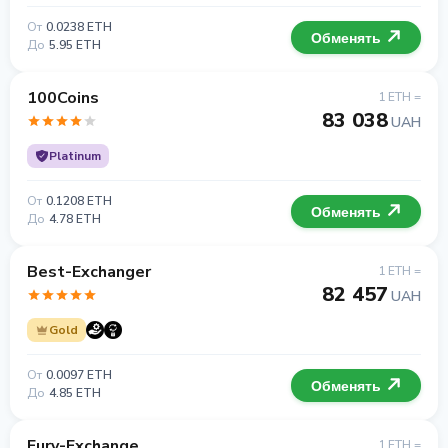
От
0.0238 ETH
Обменять
До
5.95 ETH
100Coins
1 ETH =
83 038
UAH
Platinum
От
0.1208 ETH
Обменять
До
4.78 ETH
Best-Exchanger
1 ETH =
82 457
UAH
Gold
От
0.0097 ETH
Обменять
До
4.85 ETH
Fury-Exchange
1 ETH =