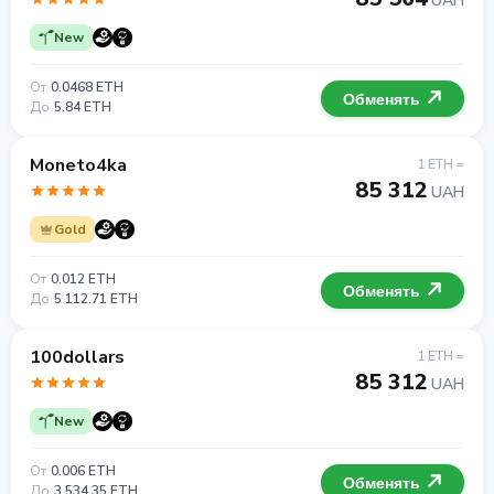
UAH
New
От
0.0468 ETH
Обменять
До
5.84 ETH
Moneto4ka
1 ETH =
85 312
UAH
Gold
От
0.012 ETH
Обменять
До
5 112.71 ETH
100dollars
1 ETH =
85 312
UAH
New
От
0.006 ETH
Обменять
До
3 534.35 ETH