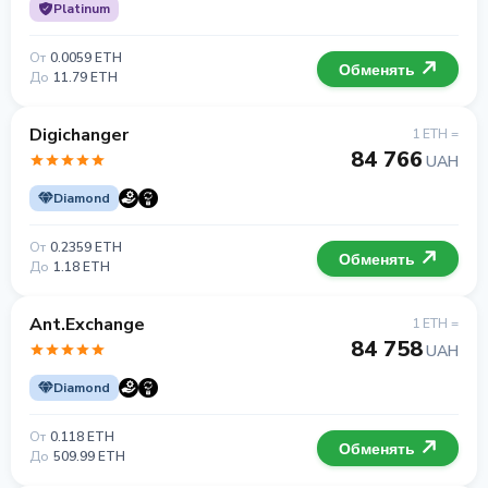
Platinum
От
0.0059 ETH
Обменять
До
11.79 ETH
Digichanger
1 ETH =
84 766
UAH
Diamond
От
0.2359 ETH
Обменять
До
1.18 ETH
Ant.Exchange
1 ETH =
84 758
UAH
Diamond
От
0.118 ETH
Обменять
До
509.99 ETH