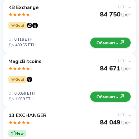
KB Exchange
1 ETH =
84 750
UAH
Gold
От
0.118 ETH
Обменять
До
489.55 ETH
MagicBitcoins
1 ETH =
84 671
UAH
Gold
От
0.0059 ETH
Обменять
До
1.039 ETH
13 EXCHANGER
1 ETH =
84 049
UAH
New