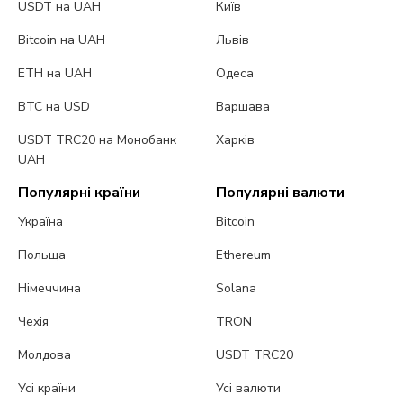
USDT на UAH
Київ
Bitcoin на UAH
Львів
ETH на UAH
Одеса
BTC на USD
Варшава
USDT TRC20 на Монобанк
Харків
UAH
Популярні країни
Популярні валюти
Україна
Bitcoin
Польща
Ethereum
Німеччина
Solana
Чехія
TRON
Молдова
USDT TRC20
Усі країни
Усі валюти