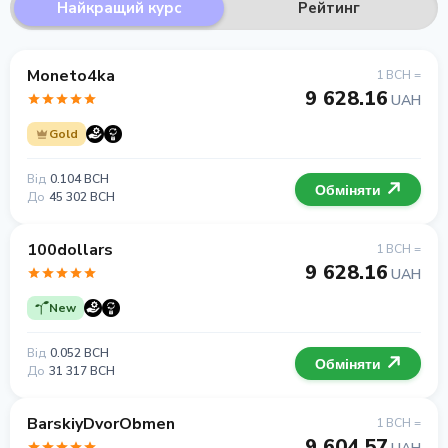
Найкращий курс
Рейтинг
Moneto4ka
1 BCH =
9 628.16
UAH
Gold
Від
0.104 BCH
Обміняти
До
45 302 BCH
100dollars
1 BCH =
9 628.16
UAH
New
Від
0.052 BCH
Обміняти
До
31 317 BCH
BarskiyDvorObmen
1 BCH =
9 604.57