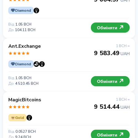
UAH
Diamond
Від
1.05 BCH
Обміняти
До
104.11 BCH
Ant.Exchange
1 BCH =
9 583.49
UAH
Diamond
Від
1.05 BCH
Обміняти
До
4 510.45 BCH
MagicBitcoins
1 BCH =
9 514.44
UAH
Gold
Від
0.0527 BCH
Обміняти
До
9.24 BCH