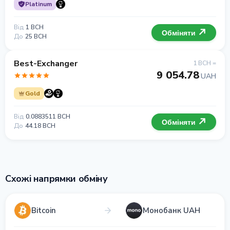
Platinum
Від
1 BCH
Обміняти
До
25 BCH
Best-Exchanger
1 BCH =
9 054.78
UAH
Gold
Від
0.0883511 BCH
Обміняти
До
44.18 BCH
Схожі напрямки обміну
Bitcoin
Монобанк UAH