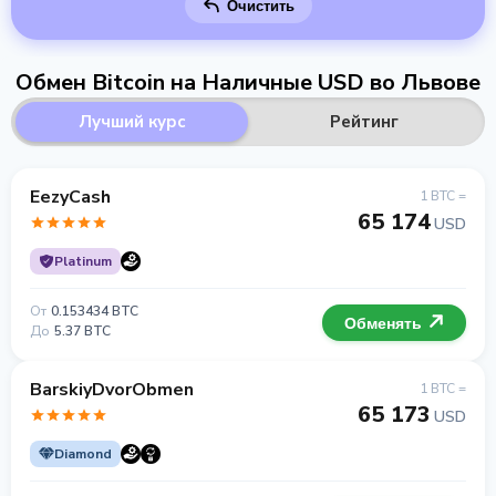
Очистить
Обмен Bitcoin на Наличные USD во Львове
Лучший курс
Рейтинг
EezyCash
1 BTC =
65 174
USD
Platinum
От
0.153434 BTC
Обменять
До
5.37 BTC
BarskiyDvorObmen
1 BTC =
65 173
USD
Diamond