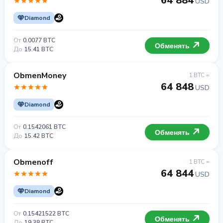
64 884
USD
Diamond
От
0.0077 BTC
Обменять
До
15.41 BTC
ObmenMoney
1 BTC =
64 848
USD
Diamond
От
0.1542061 BTC
Обменять
До
15.42 BTC
Obmenoff
1 BTC =
64 844
USD
Diamond
От
0.15421522 BTC
Обменять
До
19.38 BTC