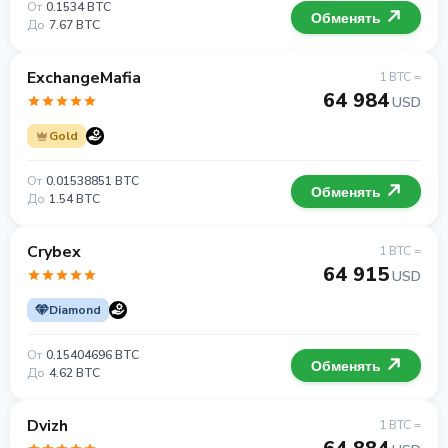
От
0.1534 BTC
Обменять
До
7.67 BTC
ExchangeMafia
1 BTC =
64 984
USD
Gold
От
0.01538851 BTC
Обменять
До
1.54 BTC
Crybex
1 BTC =
64 915
USD
Diamond
От
0.15404696 BTC
Обменять
До
4.62 BTC
Dvizh
1 BTC =