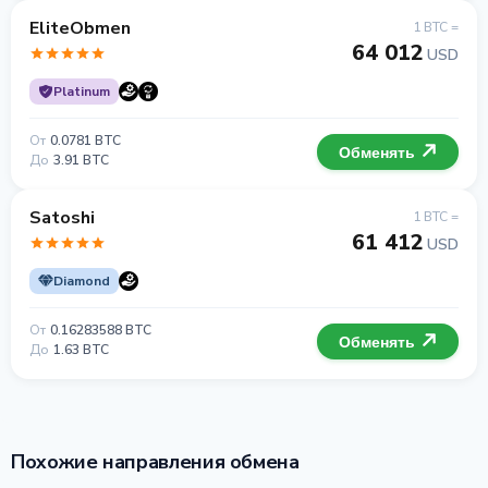
EliteObmen
1 BTC =
64 012
USD
Platinum
От
0.0781 BTC
Обменять
До
3.91 BTC
Satoshi
1 BTC =
61 412
USD
Diamond
От
0.16283588 BTC
Обменять
До
1.63 BTC
Похожие направления обмена