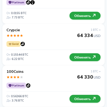
Platinum
От
0.0155 BTC
Обменять
До
7.73 BTC
Crypcie
1 BTC =
64 334
USD
Gold
От
0.15544 BTC
Обменять
До
6.22 BTC
100Coins
1 BTC =
64 330
USD
Platinum
От
0.56366 BTC
Обменять
До
3.76 BTC