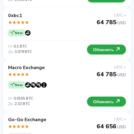
0xbc1
1 BTC =
64 785
USD
New
От
0.1 BTC
Обменять
До
3.079 BTC
Macro Exchange
1 BTC =
64 785
USD
New
От
0.0155 BTC
Обменять
До
2.32 BTC
Go-Go Exchange
1 BTC =
64 656
USD