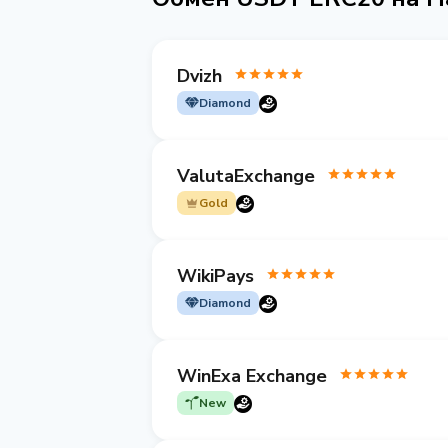
Dvizh
Diamond
ValutaExchange
Gold
WikiPays
Diamond
WinExa Exchange
New