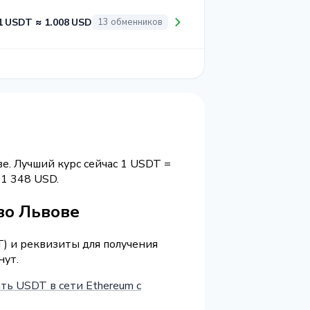
1 USDT ≈ 1.008 USD
13 обменников
е. Лучший курс сейчас 1 USDT =
1 348 USD.
во Львове
T) и реквизиты для получения
нут.
ть USDT в сети Ethereum с