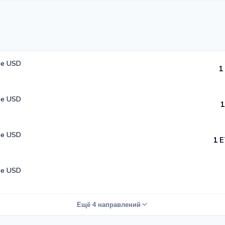
е USD
1
е USD
1
е USD
1 E
е USD
Ещё 4 направлений