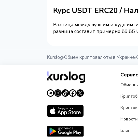
Курс USDT ERC20 / На
Разница между лучшим и худшим ку
разница составит примерно 89.85 U
Kurslog
Обмен криптовалюты в Украине
›
›
Серви
Обменн
Крипто
Крипток
Новости
Блог