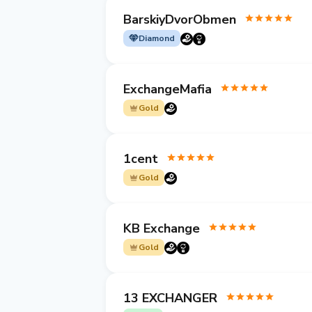
BarskiyDvorObmen
Diamond
ExchangeMafia
Gold
1cent
Gold
KB Exchange
Gold
13 EXCHANGER