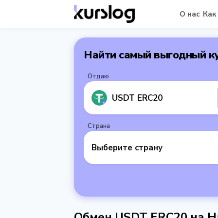
О нас
Как
Найти самый выгодный к
Отдаю
USDT ERC20
Страна
Выберите страну
Обмен USDT ERC20 на Н