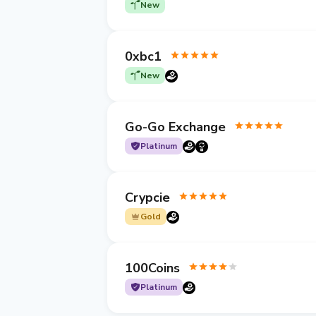
New
0xbc1
New
Go-Go Exchange
Platinum
Crypcie
Gold
100Coins
Platinum