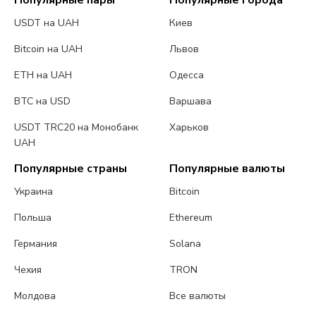
Популярные пары
Популярные города
USDT на UAH
Киев
Bitcoin на UAH
Львов
ETH на UAH
Одесса
BTC на USD
Варшава
USDT TRC20 на Монобанк
Харьков
UAH
Популярные страны
Популярные валюты
Украина
Bitcoin
Польша
Ethereum
Германия
Solana
Чехия
TRON
Молдова
Все валюты