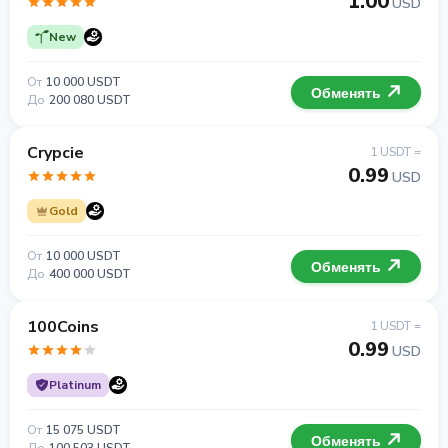
1.00
USD
New
От
10 000 USDT
Обменять
До
200 080 USDT
Crypcie
1 USDT =
0.99
USD
Gold
От
10 000 USDT
Обменять
До
400 000 USDT
100Coins
1 USDT =
0.99
USD
Platinum
От
15 075 USDT
Обменять