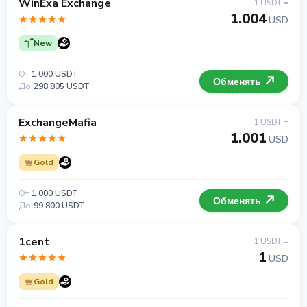
WinExa Exchange
1 USDT =
1.004
USD
New
От
1 000 USDT
Обменять
До
298 805 USDT
ExchangeMafia
1 USDT =
1.001
USD
Gold
От
1 000 USDT
Обменять
До
99 800 USDT
1cent
1 USDT =
1
USD
Gold