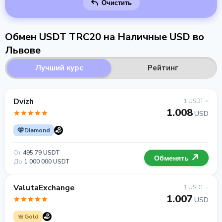
Очистить
Обмен USDT TRC20 на Наличные USD во
Львове
Лучший курс
Рейтинг
Dvizh
1 USDT =
1.008
USD
Diamond
От
495.79 USDT
Обменять
До
1 000 000 USDT
ValutaExchange
1 USDT =
1.007
USD
Gold