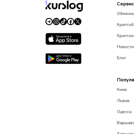
Серви
Обменн
Крипто
Крипток
Новости
Блог
Попул
Киев
Львов
Одесса
Варшав
Харьков