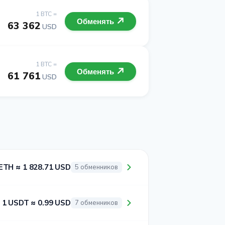
1 BTC =
Обменять
63 362
USD
1 BTC =
Обменять
61 761
USD
ETH ≈ 1 828.71 USD
5 обменников
1 USDT ≈ 0.99 USD
7 обменников