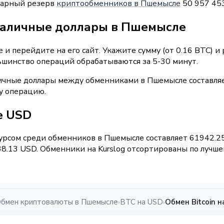
ммарный резерв
криптообменников в Пшемысле
50 957 45
наличные доллары в Пшемысле
и перейдите на его сайт. Укажите сумму (от 0.16 BTC) и
льшинство операций обрабатываются за 5-30 минут.
ичные доллары между обменниками в Пшемысле составляе
у операцию.
ые USD
рсом среди обменников в Пшемысле составляет 61942.25
8.13 USD. Обменники на Kurslog отсортированы по лучшем
бмен криптовалюты в Пшемысле
BTC на USD
Обмен Bitcoin 
›
›