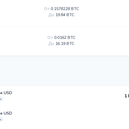
От
0.1578228 BTC
До
19.84 BTC
От
0.0162 BTC
До
16.19 BTC
е USD
1 
ь
е USD
ь