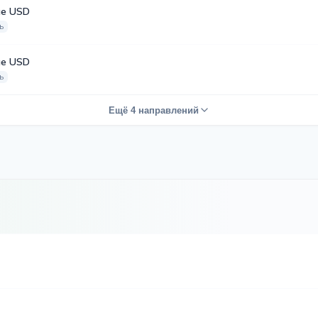
е USD
ь
е USD
ь
Ещё 4 направлений