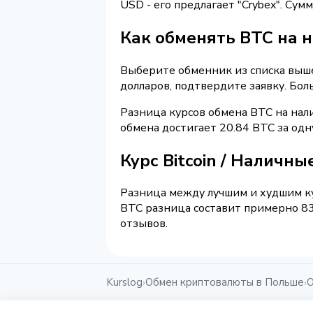
USD - его предлагает "Crybex". Су
Как обменять BTC на 
Выберите обменник из списка выше 
долларов, подтвердите заявку. Бо
Разница курсов обмена BTC на нал
обмена достигает 20.84 BTC за одн
Курс Bitcoin / Наличн
Разница между лучшим и худшим ку
BTC разница составит примерно 83
отзывов.
Kurslog
Обмен криптовалюты в Польше
О
›
›