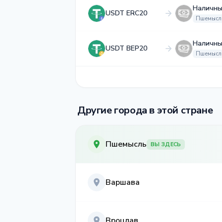
Наличны
USDT ERC20
Пшемысл
Наличны
USDT BEP20
Пшемысл
Другие города в этой стране
Пшемысль
ВЫ ЗДЕСЬ
Варшава
Вроцлав