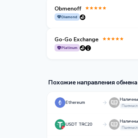
Obmenoff
Diamond
Go-Go Exchange
Platinum
Похожие направления обмена
Наличны
Ethereum
Пшемысл
Наличны
USDT TRC20
Пшемысл