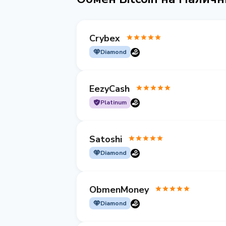
Crybex
Diamond
EezyCash
Platinum
Satoshi
Diamond
ObmenMoney
Diamond