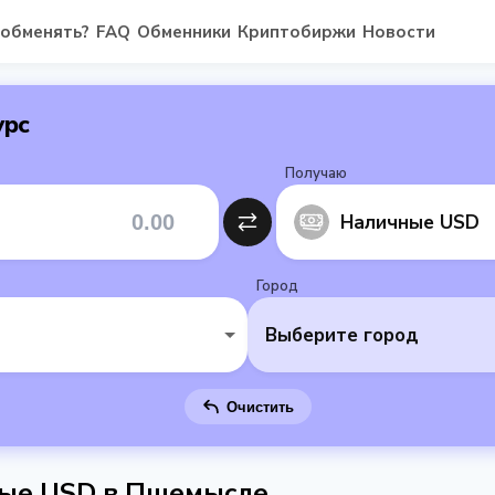
 обменять?
FAQ
Обменники
Криптобиржи
Новости
урс
Получаю
Наличные USD
Город
Выберите город
Очистить
чные USD в Пшемысле