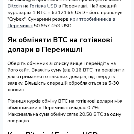
Bitcoin
на
Готівка USD
в Перемишлі. Найкращий
курс зараз 1 BTC = 63121.65 USD - його пропонує
"Crybex". Сумарний резерв
криптообмінників в
Перемишлі
50 957 453 USD.
Як обміняти BTC на готівкові
долари в Перемишлі
Оберіть обмінник зі списку вище і перейдіть на
його сайт. Вкажіть суму (від 0.16 BTC) та реквізити
для отримання готівкових доларів, підтвердіть
заявку. Більшість операцій обробляються за 5-30
хвилин.
Різниця курсів обміну BTC на готівкові долари між
обмінниками в Перемишлі складає 0.7%.
Максимальна сума обміну сягає 20.58 BTC за одну
операцію.