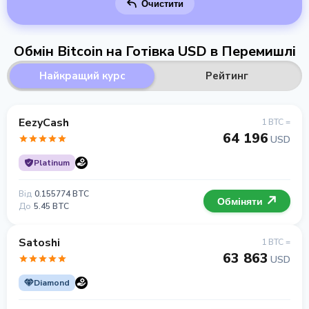
Очистити
Обмін Bitcoin на Готівка USD в Перемишлі
Найкращий курс
Рейтинг
EezyCash
1 BTC =
64 196
USD
Platinum
Від
0.155774 BTC
Обміняти
До
5.45 BTC
Satoshi
1 BTC =
63 863
USD
Diamond