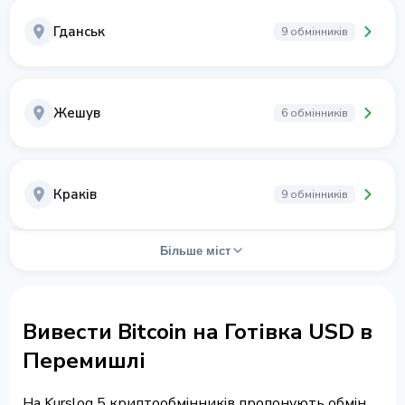
Гданськ
9 обмінників
Жешув
6 обмінників
Краків
9 обмінників
Більше міст
Вивести Bitcoin на Готівка USD в
Перемишлі
На Kurslog 5 криптообмінників пропонують обмін