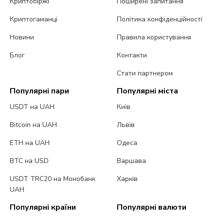
Криптобіржі
Поширені запитання
Криптогаманці
Політика конфіденційності
Новини
Правила користування
Блог
Контакти
Стати партнером
Популярні пари
Популярні міста
USDT на UAH
Київ
Bitcoin на UAH
Львів
ETH на UAH
Одеса
BTC на USD
Варшава
USDT TRC20 на Монобанк
Харків
UAH
Популярні країни
Популярні валюти