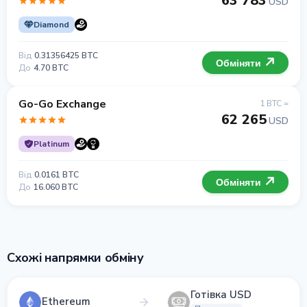
63 783
USD
Diamond
Від
0.31356425 BTC
Обміняти
До
4.70 BTC
Go-Go Exchange
1 BTC =
62 265
USD
Platinum
Від
0.0161 BTC
Обміняти
До
16.060 BTC
Схожі напрямки обміну
Готівка USD
Ethereum