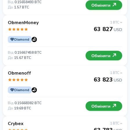
Від
0.15658493 BTC
Обміняти
До
1.57 BTC
ObmenMoney
1 BTC =
63 827
USD
Diamond
Від
0.15667458 BTC
Обміняти
До
15.67 BTC
Obmenoff
1 BTC =
63 823
USD
Diamond
Від
0.15668382 BTC
Обміняти
До
19.69 BTC
Crybex
1 BTC =