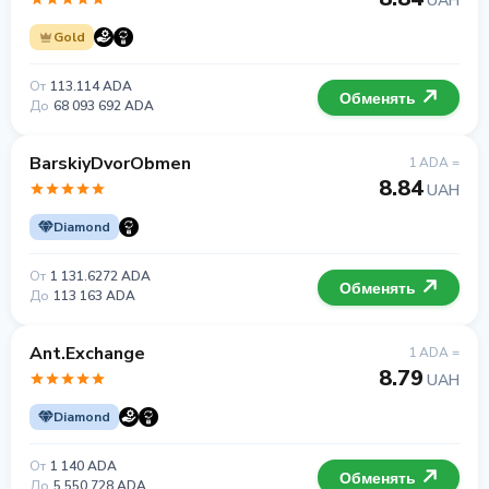
UAH
Gold
От
113.114 ADA
Обменять
До
68 093 692 ADA
BarskiyDvorObmen
1 ADA =
8.84
UAH
Diamond
От
1 131.6272 ADA
Обменять
До
113 163 ADA
Ant.Exchange
1 ADA =
8.79
UAH
Diamond
От
1 140 ADA
Обменять
До
5 550 728 ADA