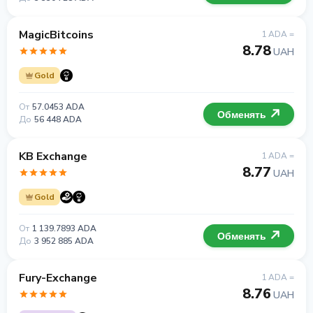
MagicBitcoins
1 ADA =
8.78
UAH
Gold
От
57.0453 ADA
Обменять
До
56 448 ADA
KB Exchange
1 ADA =
8.77
UAH
Gold
От
1 139.7893 ADA
Обменять
До
3 952 885 ADA
Fury-Exchange
1 ADA =
8.76
UAH