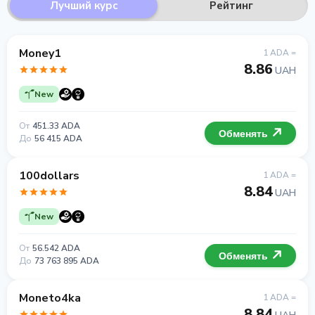
Лучший курс
Рейтинг
Money1
1 ADA =
8.86
UAH
New
От
451.33 ADA
Обменять
До
56 415 ADA
100dollars
1 ADA =
8.84
UAH
New
От
56.542 ADA
Обменять
До
73 763 895 ADA
Moneto4ka
1 ADA =
8.84