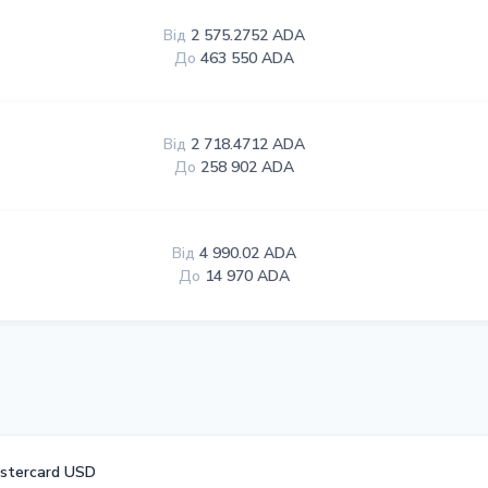
Від
2 575.2752 ADA
До
463 550 ADA
Від
2 718.4712 ADA
До
258 902 ADA
Від
4 990.02 ADA
До
14 970 ADA
astercard USD