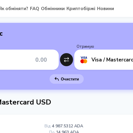
Як обміняти?
FAQ
Обмінники
Криптобіржі
Новини
с
Отримую
Visa / Masterca
Очистити
Mastercard USD
Від
4 987.5312 ADA
До
14 963 ADA