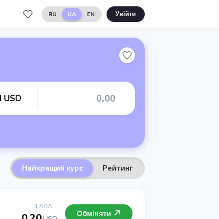
RU
UA
EN
Увійти
rd USD
Найкращий курс
Рейтинг
1 ADA =
Обміняти
0.20
USD