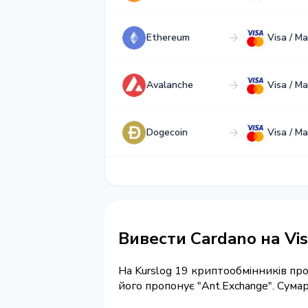
Ethereum
Visa / M
Avalanche
Visa / M
Dogecoin
Visa / M
Вивести Cardano на Vis
На Kurslog 19 криптообмінників п
його пропонує "Ant.Exchange". Сум