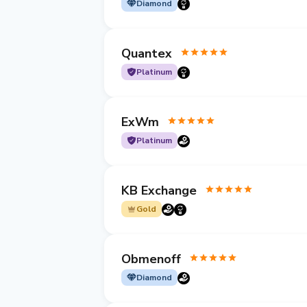
Diamond
Quantex
Platinum
ExWm
Platinum
KB Exchange
Gold
Obmenoff
Diamond