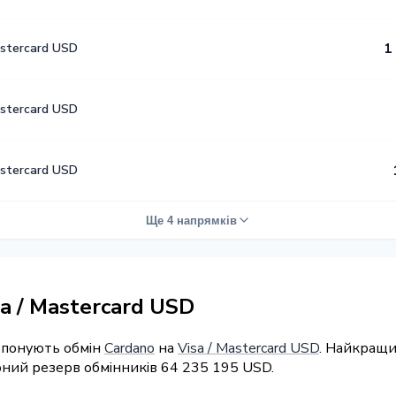
astercard USD
1
astercard USD
astercard USD
Ще 4 напрямків
a / Mastercard USD
ропонують обмін
Cardano
на
Visa / Mastercard USD
. Найкращи
арний резерв обмінників 64 235 195 USD.