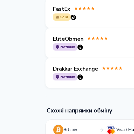
FastEx
Gold
EliteObmen
Platinum
Drakkar Exchange
Platinum
Схожі напрямки обміну
Bitcoin
Visa / M