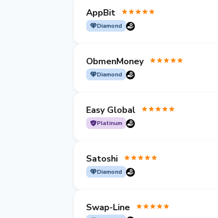
AppBit
Diamond
ObmenMoney
Diamond
Easy Global
Platinum
Satoshi
Diamond
Swap-Line