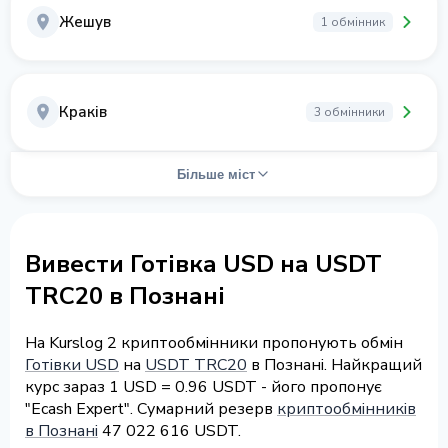
Жешув
1 обмінник
Краків
3 обмінники
Більше міст
Вивести Готівка USD на USDT
TRC20 в Познані
На Kurslog 2 криптообмінники пропонують обмін
Готівки USD
на
USDT TRC20
в Познані. Найкращий
курс зараз 1 USD = 0.96 USDT - його пропонує
"Ecash Expert". Сумарний резерв
криптообмінників
в Познані
47 022 616 USDT.