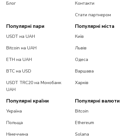
Блог
Контакти
Стати партнером
Популярні пари
Популярні міста
USDT на UAH
Київ
Bitcoin на UAH
Львів
ETH на UAH
Одеса
BTC на USD
Варшава
USDT TRC20 на Монобанк
Харків
UAH
Популярні країни
Популярні валюти
Україна
Bitcoin
Польща
Ethereum
Німеччина
Solana