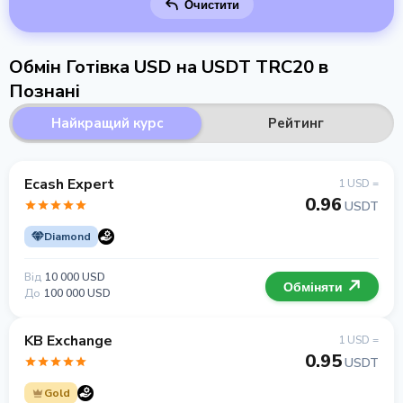
Очистити
Обмін Готівка USD на USDT TRC20 в
Познані
Найкращий курс
Рейтинг
Ecash Expert
1 USD =
0.96
USDT
Diamond
Від
10 000 USD
Обміняти
До
100 000 USD
KB Exchange
1 USD =
0.95
USDT
Gold