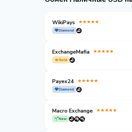
WikiPays
Diamond
ExchangeMafia
Gold
Payex24
Diamond
Macro Exchange
New