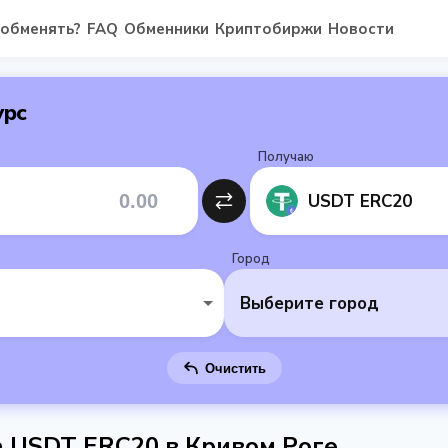
 обменять?
FAQ
Обменники
Криптобиржи
Новости
урс
Получаю
USDT ERC20
Город
Выберите город
Очистить
 USDT ERC20 в Кривом Роге