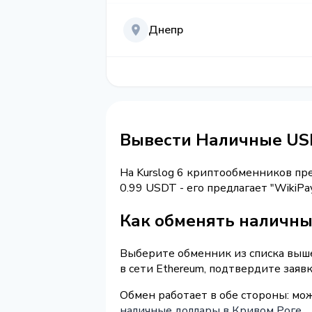
Днепр
Вывести Наличные USD
На Kurslog 6 криптообменников п
0.99 USDT - его предлагает "WikiP
Как обменять наличны
Выберите обменник из списка выше
в сети Ethereum, подтвердите заяв
Обмен работает в обе стороны: мо
наличные доллары в Кривом Роге
.