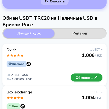
Очистить
Обмен USDT TRC20 на Наличные USD в
Кривом Роге
Лучший курс
Рейтинг
Dvizh
1 USDT =
1.006
USD
Diamond
От
2 983.6 USDT
Обменять
До
1 000 000 USDT
Bcx.exchange
1 USDT =
1.004
USD
New