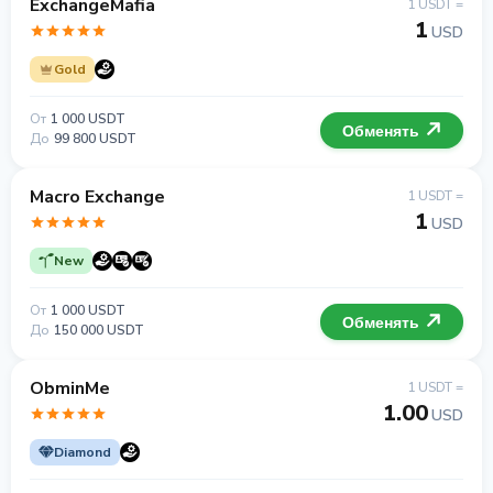
ExchangeMafia
1 USDT =
1
USD
Gold
От
1 000 USDT
Обменять
До
99 800 USDT
Macro Exchange
1 USDT =
1
USD
New
От
1 000 USDT
Обменять
До
150 000 USDT
ObminMe
1 USDT =
1.00
USD
Diamond