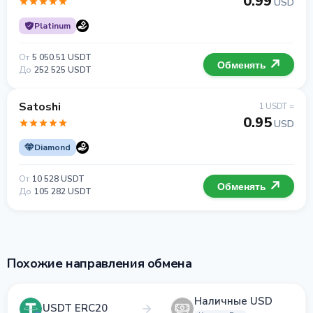
0.99
USD
Platinum
От
5 050.51 USDT
Обменять
До
252 525 USDT
Satoshi
1 USDT =
0.95
USD
Diamond
От
10 528 USDT
Обменять
До
105 282 USDT
Похожие направления обмена
Наличные USD
USDT ERC20