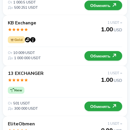
От
1 000.5 USDT
Обменять
До
500 251 USDT
KB Exchange
1 USDT =
1.00
USD
Gold
От
10 009 USDT
Обменять
До
1 000 000 USDT
13 EXCHANGER
1 USDT =
1.00
USD
New
От
501 USDT
Обменять
До
300 000 USDT
EliteObmen
1 USDT =