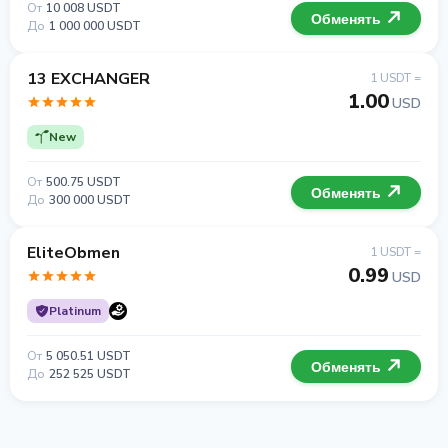
От
10 008 USDT
Обменять
До
1 000 000 USDT
13 EXCHANGER
1 USDT =
1.00
USD
New
От
500.75 USDT
Обменять
До
300 000 USDT
EliteObmen
1 USDT =
0.99
USD
Platinum
От
5 050.51 USDT
Обменять
До
252 525 USDT