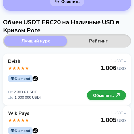
Очистить
Обмен USDT ERC20 на Наличные USD в
Кривом Роге
Лучший курс
Рейтинг
Dvizh
1 USDT =
1.006
USD
Diamond
От
2 983.6 USDT
Обменять
До
1 000 000 USDT
WikiPays
1 USDT =
1.005
USD
Diamond