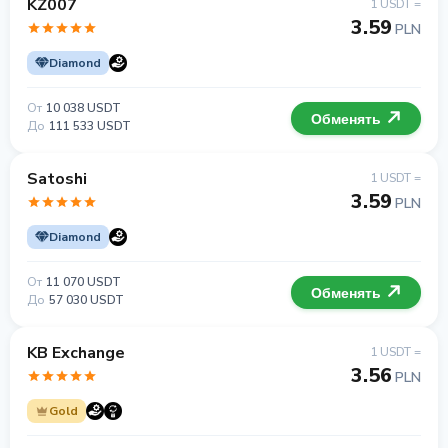
KZ007
1 USDT =
3.59
PLN
Diamond
От
10 038 USDT
Обменять
До
111 533 USDT
Satoshi
1 USDT =
3.59
PLN
Diamond
От
11 070 USDT
Обменять
До
57 030 USDT
KB Exchange
1 USDT =
3.56
PLN
Gold