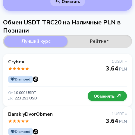
Очистить
Обмен USDT TRC20 на Наличные PLN в
Познани
Лучший курс
Рейтинг
Crybex
1 USDT =
3.64
PLN
Diamond
От
10 000 USDT
Обменять
До
223 291 USDT
BarskiyDvorObmen
1 USDT =
3.64
PLN
Diamond