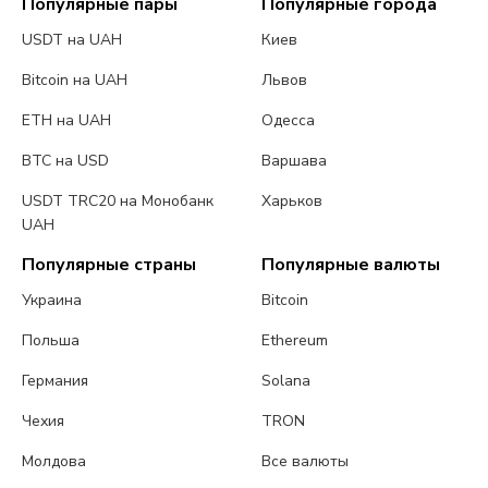
Популярные пары
Популярные города
USDT на UAH
Киев
Bitcoin на UAH
Львов
ETH на UAH
Одесса
BTC на USD
Варшава
USDT TRC20 на Монобанк
Харьков
UAH
Популярные страны
Популярные валюты
Украина
Bitcoin
Польша
Ethereum
Германия
Solana
Чехия
TRON
Молдова
Все валюты