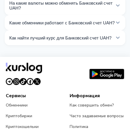
На какие валюты можно обменять Банковский счет
UAH?
На Kurslog доступно 250 направлений обмена
Какие обменники работают с Банковский счет UAH?
Банковский счет UAH. Выберите нужное
направление из списка на этой странице.
Сейчас 60 обменников на Kurslog поддерживают
Как найти лучший курс для Банковский счет UAH?
операции с Банковский счет UAH.
Сравните курсы обмена Банковский счет UAH от
разных обменников на этой странице. Курсы
обновляются в реальном времени.
Сервисы
Информация
Обменники
Как совершить обмен?
Криптобиржи
Часто задаваемые вопросы
Криптокошельки
Политика