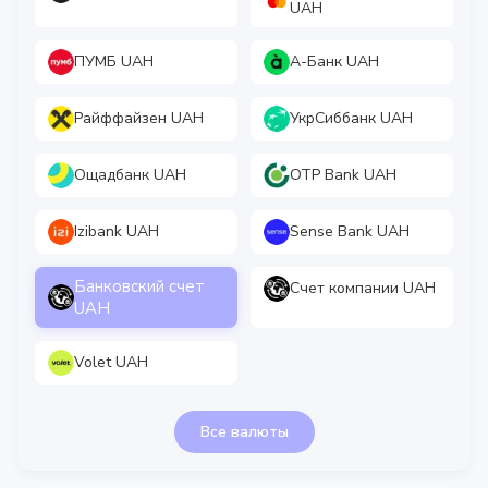
UAH
ПУМБ UAH
А-Банк UAH
Райффайзен UAH
УкрСиббанк UAH
Ощадбанк UAH
OTP Bank UAH
Izibank UAH
Sense Bank UAH
Банковский счет
Счет компании UAH
UAH
Volet UAH
Все валюты