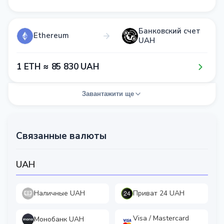
Банковский счет
Ethereum
UAH
1​ ETH ≈ 8​5​ 8​3​0​ UAH
Завантажити ще
Связанные валюты
UAH
Наличные UAH
Приват 24 UAH
Visa / Mastercard
Монобанк UAH