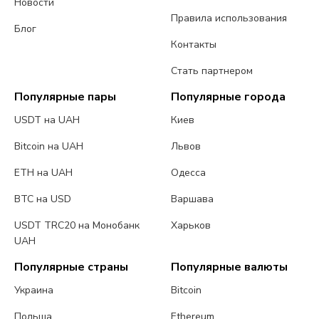
Новости
Правила использования
Блог
Контакты
Стать партнером
Популярные пары
Популярные города
USDT на UAH
Киев
Bitcoin на UAH
Львов
ETH на UAH
Одесса
BTC на USD
Варшава
USDT TRC20 на Монобанк
Харьков
UAH
Популярные страны
Популярные валюты
Украина
Bitcoin
Польша
Ethereum