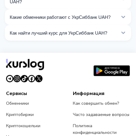
UAH?
На Kurslog доступно 246 направлений обмена
Какие обменники работают с УкрСиббанк UAH?
УкрСиббанк UAH. Выберите нужное направление из
списка на этой странице.
Сейчас 57 обменников на Kurslog поддерживают
Как найти лучший курс для УкрСиббанк UAH?
операции с УкрСиббанк UAH.
Сравните курсы обмена УкрСиббанк UAH от разных
обменников на этой странице. Курсы обновляются в
реальном времени.
Сервисы
Информация
Обменники
Как совершить обмен?
Криптобиржи
Часто задаваемые вопросы
Криптокошельки
Политика
конфиденциальности