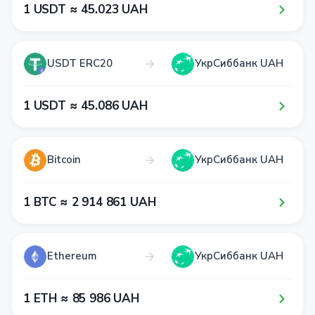
1​ USDT ≈ 4​5​.0​2​3​ UAH
USDT ERC20
УкрСиббанк UAH
1​ USDT ≈ 4​5​.0​8​6​ UAH
Bitcoin
УкрСиббанк UAH
1​ BTC ≈ 2​ 9​1​4​ 8​6​1​ UAH
Ethereum
УкрСиббанк UAH
1​ ETH ≈ 8​5​ 9​8​6​ UAH