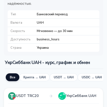
надёжностью.
Тип
Банковский перевод
Валюта
UAH
Скорость
Мгновенно — до 30 мин
Доступность
business_hours
Страна
Украина
УкрСиббанк UAH - курс, график и обмен
Все
Крипта → UAH
USDT → UAH
USDC → UAH
USDT TRC20
УкрСиббанк UAH