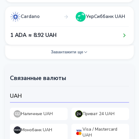
Cardano
УкрСиббанк UAH
1​ ADA ≈ 8​.9​2​ UAH
Завантажити ще
Связанные валюты
UAH
Наличные UAH
Приват 24 UAH
Visa / Mastercard
Монобанк UAH
UAH