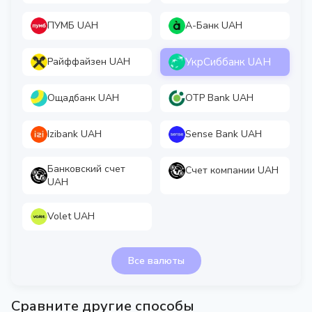
ПУМБ UAH
А-Банк UAH
УкрСиббанк UAH
Райффайзен UAH
Ощадбанк UAH
OTP Bank UAH
Izibank UAH
Sense Bank UAH
Банковский счет
Счет компании UAH
UAH
Volet UAH
Все валюты
Сравните другие способы