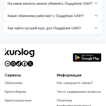
На какие валюты можно обменять Ощадбанк UAH?
На Kurslog доступно 305 направлений обмена
Какие обменники работают с Ощадбанк UAH?
Ощадбанк UAH. Выберите нужное направление из
списка на этой странице.
Сейчас 66 обменников на Kurslog поддерживают
Как найти лучший курс для Ощадбанк UAH?
операции с Ощадбанк UAH.
Сравните курсы обмена Ощадбанк UAH от разных
обменников на этой странице. Курсы обновляются в
реальном времени.
Сервисы
Информация
Обменники
Как совершить обмен?
Криптобиржи
Часто задаваемые вопросы
Криптокошельки
Политика
конфиденциальности