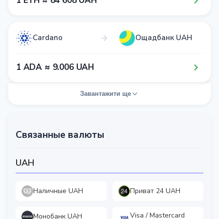
1​ ETH ≈ 8​4​ 6​0​8​ UAH
Cardano
Ощадбанк UAH
1​ ADA ≈ 9​.0​0​6​ UAH
Завантажити ще
Связанные валюты
UAH
Наличные UAH
Приват 24 UAH
Visa / Mastercard
Монобанк UAH