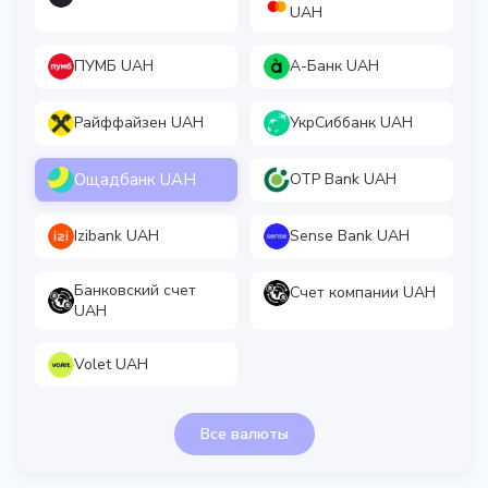
UAH
ПУМБ UAH
А-Банк UAH
Райффайзен UAH
УкрСиббанк UAH
Ощадбанк UAH
OTP Bank UAH
Izibank UAH
Sense Bank UAH
Банковский счет
Счет компании UAH
UAH
Volet UAH
Все валюты