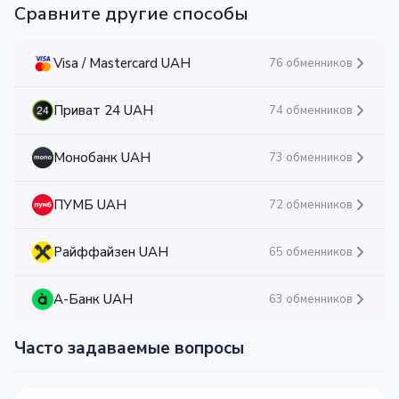
Сравните другие способы
Visa / Mastercard UAH
76 обменников
Приват 24 UAH
74 обменников
Монобанк UAH
73 обменников
ПУМБ UAH
72 обменников
Райффайзен UAH
65 обменников
А-Банк UAH
63 обменников
Часто задаваемые вопросы