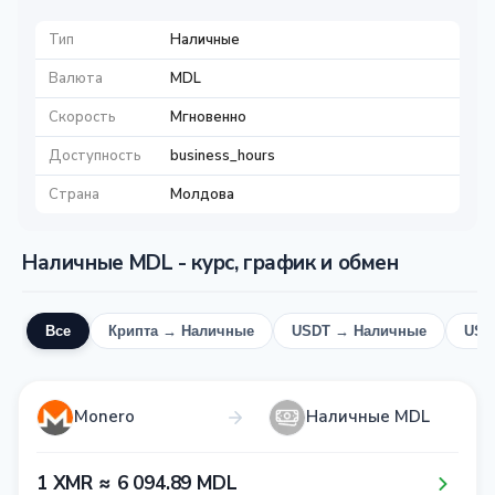
Тип
Наличные
Валюта
MDL
Скорость
Мгновенно
Доступность
business_hours
Страна
Молдова
Наличные MDL - курс, график и обмен
Все
Крипта → Наличные
USDT → Наличные
USD
Monero
Наличные MDL
1​ XMR ≈ 6​ 0​9​4​.8​9​ MDL