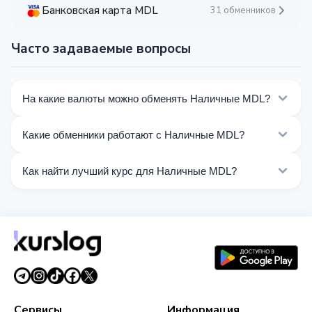
Банковская карта MDL
31 обменников
Часто задаваемые вопросы
На какие валюты можно обменять Наличные MDL?
На Kurslog доступно 27 направлений обмена
Какие обменники работают с Наличные MDL?
Наличные MDL. Выберите нужное направление из
списка на этой странице.
Сейчас 2 обменников на Kurslog поддерживают
Как найти лучший курс для Наличные MDL?
операции с Наличные MDL.
Сравните курсы обмена Наличные MDL от разных
обменников на этой странице. Курсы обновляются в
реальном времени.
Сервисы
Информация