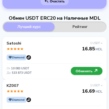
Очистить
Обмен USDT ERC20 на Наличные MDL
Лучший курс
Рейтинг
Satoshi
1 USDT =
16.85
MDL
Diamond
От
10 083 USDT
Обменять
До
533 873 USDT
KZ007
1 USDT =
16.69
MDL
Diamond