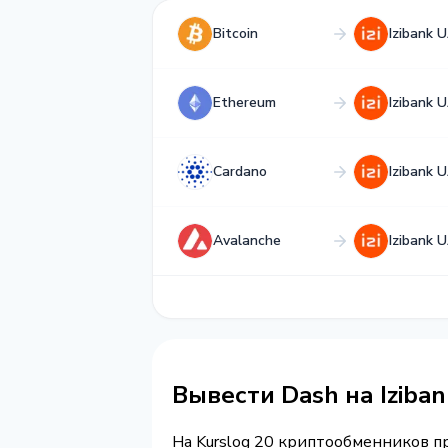
Bitcoin
Izibank 
Ethereum
Izibank 
Cardano
Izibank 
Avalanche
Izibank 
Вывести Dash на Iziba
На Kurslog 20 криптообменников 