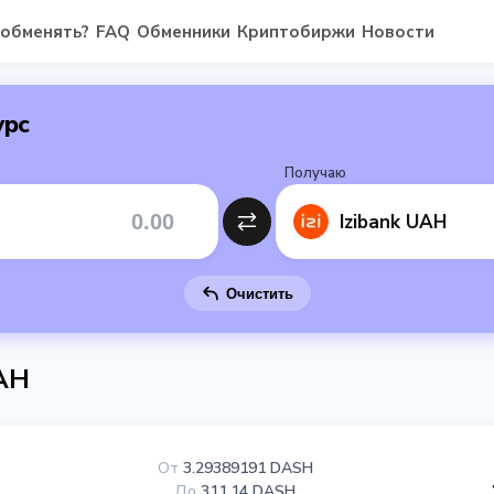
 обменять?
FAQ
Обменники
Криптобиржи
Новости
урс
Получаю
Izibank UAH
Очистить
UAH
От
3.29389191 DASH
До
311.14 DASH