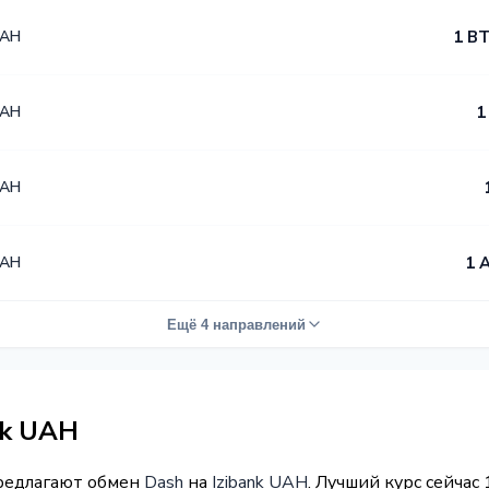
UAH
1 BT
UAH
1
UAH
UAH
1 
Ещё 4 направлений
nk UAH
предлагают обмен
Dash
на
Izibank UAH
. Лучший курс сейчас