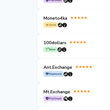
Platinum
Moneto4ka
Gold
100dollars
New
Ant.Exchange
Diamond
Mt.Exchange
Platinum