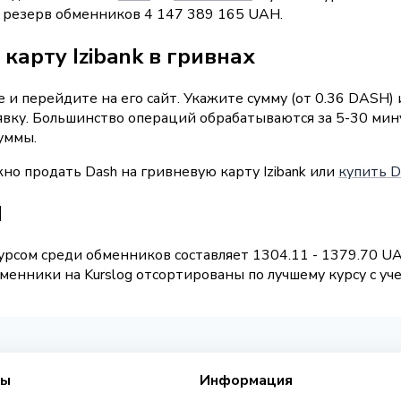
й резерв обменников 4 147 389 165 UAH.
карту Izibank в гривнах
и перейдите на его сайт. Укажите сумму (от 0.36 DASH)
аявку. Большинство операций обрабатываются за 5-30 ми
уммы.
но продать Dash на гривневую карту Izibank или
купить D
H
рсом среди обменников составляет 1304.11 - 1379.70 U
енники на Kurslog отсортированы по лучшему курсу с уч
сы
Информация