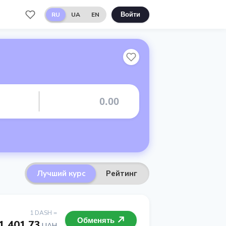
RU
UA
EN
Войти
Лучший курс
Рейтинг
1 DASH =
Обменять
1 401.73
UAH