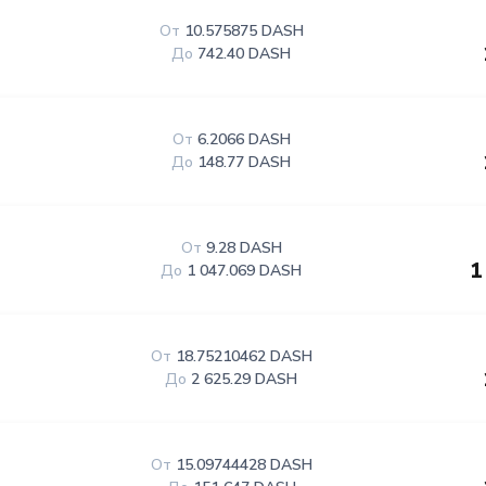
От
10.575875 DASH
До
742.40 DASH
От
6.2066 DASH
До
148.77 DASH
От
9.28 DASH
1
До
1 047.069 DASH
От
18.75210462 DASH
До
2 625.29 DASH
От
15.09744428 DASH