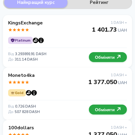
Найкращий курс
Рейтинг
KingsExchange
1 DASH =
1 401.73
UAH
Platinum
Від
3.29389191 DASH
Обміняти
До
311.14 DASH
Moneto4ka
1 DASH =
1 377.050
UAH
Gold
Від
0.726 DASH
Обміняти
До
507 828 DASH
100dollars
1 DASH =
1 377.050