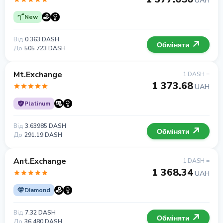
UAH
New
Від
0.363 DASH
Обміняти
До
505 723 DASH
Mt.Exchange
1 DASH =
1 373.68
UAH
Platinum
Від
3.63985 DASH
Обміняти
До
291.19 DASH
Ant.Exchange
1 DASH =
1 368.34
UAH
Diamond
Від
7.32 DASH
Обміняти
До
36 480 DASH