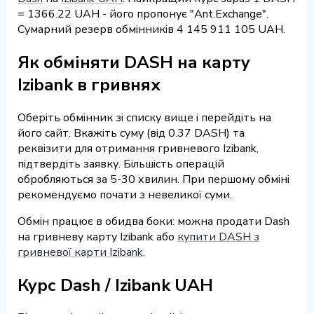
= 1366.22 UAH - його пропонує "Ant.Exchange".
Сумарний резерв обмінників 4 145 911 105 UAH.
Як обміняти DASH на карту
Izibank в гривнях
Оберіть обмінник зі списку вище і перейдіть на
його сайт. Вкажіть суму (від 0.37 DASH) та
реквізити для отримання гривневого Izibank,
підтвердіть заявку. Більшість операцій
обробляються за 5-30 хвилин. При першому обміні
рекомендуємо почати з невеликої суми.
Обмін працює в обидва боки: можна продати Dash
на гривневу карту Izibank або
купити DASH з
гривневої карти Izibank
.
Курс Dash / Izibank UAH