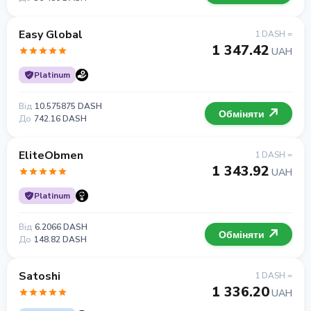
Easy Global
1 DASH =
1 347.42
UAH
Platinum
Від
10.575875 DASH
Обміняти
До
742.16 DASH
EliteObmen
1 DASH =
1 343.92
UAH
Platinum
Від
6.2066 DASH
Обміняти
До
148.82 DASH
Satoshi
1 DASH =
1 336.20
UAH