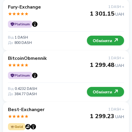
Fury-Exchange
1 DASH =
1 301.15
UAH
Platinum
Від
1 DASH
Обміняти
До
800 DASH
BitcoinObmennik
1 DASH =
1 299.48
UAH
Platinum
Від
0.4232 DASH
Обміняти
До
384.77 DASH
Best-Exchanger
1 DASH =
1 299.23
UAH
Gold