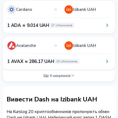
Cardano
Izibank UAH
1 ADA ≈ 9.014 UAH
27 обмінників
Avalanche
Izibank UAH
1 AVAX ≈ 286.17 UAH
20 обмінників
Ще 4 напрямків
Вивести Dash на Izibank UAH
На Kurslog 20 криптообмінників пропонують обмін
Dash
на
Izibank UAH
. Найкращий курс зараз 1 DASH