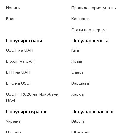
Новини
Правила користування
Блог
Контакти
Стати партнером
Популярні пари
Популярні міста
USDT на UAH
Київ
Bitcoin на UAH
Львів
ETH на UAH
Одеса
BTC на USD
Варшава
USDT TRC20 на Монобанк
Харків
UAH
Популярні країни
Популярні валюти
Україна
Bitcoin
Польща
Ethereum