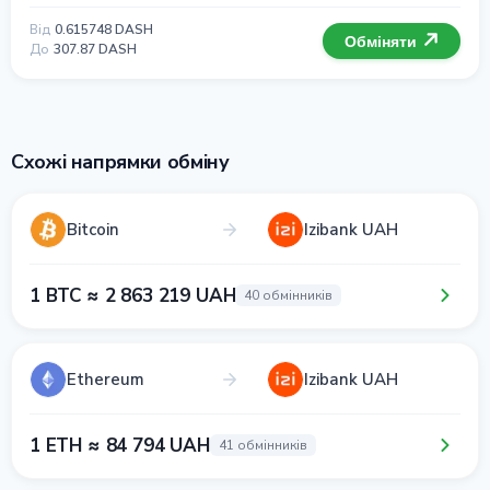
Від
0.615748 DASH
Обміняти
До
307.87 DASH
Схожі напрямки обміну
Bitcoin
Izibank UAH
1 BTC ≈ 2 863 219 UAH
40 обмінників
Ethereum
Izibank UAH
1 ETH ≈ 84 794 UAH
41 обмінників