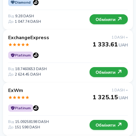
Diamond
Від
9.28 DASH
Обміняти
До
1 047.74 DASH
ExchangeExpress
1 DASH =
1 333.61
UAH
Platinum
Від
18.7460653 DASH
Обміняти
До
2 624.45 DASH
ExWm
1 DASH =
1 325.15
UAH
Platinum
Від
15.09258198 DASH
Обміняти
До
151 598 DASH