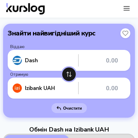
Знайти найвигідніший курс
Віддаю
Dash
Отримую
Izibank UAH
Очистити
Обмін Dash на Izibank UAH