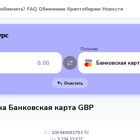
 обменять?
FAQ
Обменники
Криптобиржи
Новости
урс
Получаю
Банковская кар
Очистить
 на Банковская карта GBP
От
109.94938179 ETC
До
3 734.13 ETC