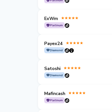
Platinum
ExWm
Platinum
Payex24
Diamond
Satoshi
Diamond
Mafincash
Platinum