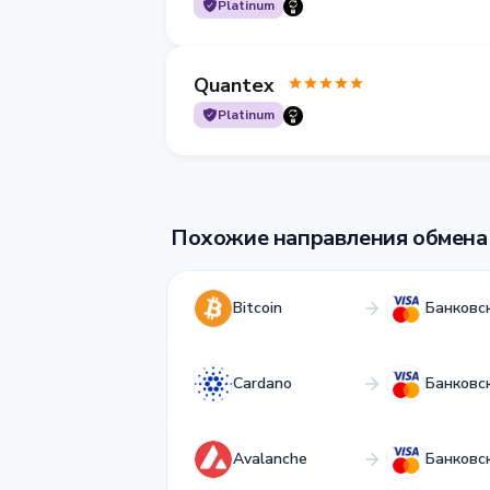
Platinum
Quantex
Platinum
Похожие направления обмена
Bitcoin
Банковс
Cardano
Банковс
Avalanche
Банковс