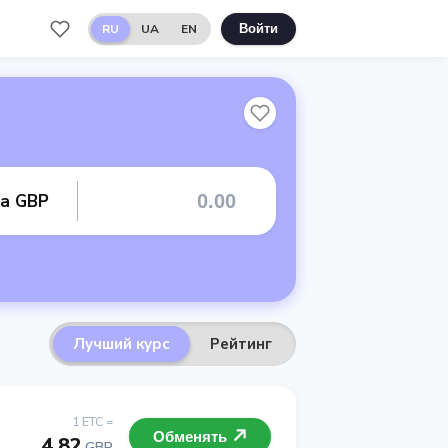
RU
UA
EN
Войти
та GBP
Лучший курс
Рейтинг
1 ETC =
Обменять
4.82
GBP