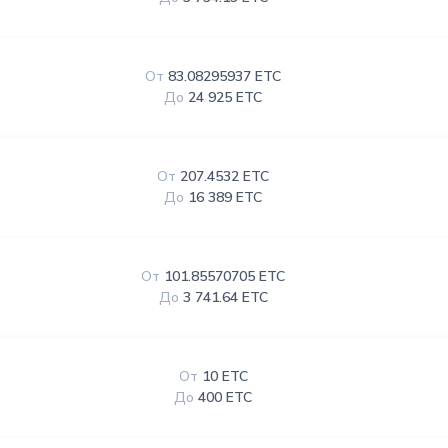
От
83.08295937 ETC
До
24 925 ETC
От
207.4532 ETC
До
16 389 ETC
От
101.85570705 ETC
До
3 741.64 ETC
От
10 ETC
До
400 ETC