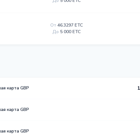
До
5 000 ETC
От
46.3297 ETC
До
5 000 ETC
кая карта GBP
1
кая карта GBP
кая карта GBP