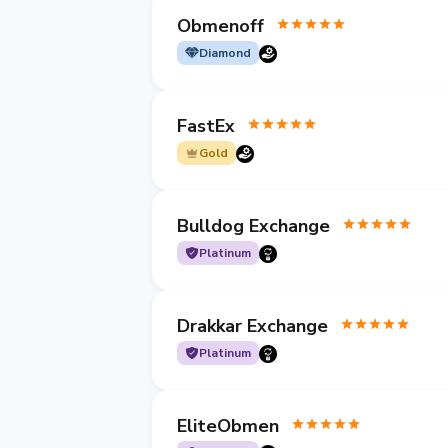
Obmenoff
Diamond
FastEx
Gold
Bulldog Exchange
Platinum
Drakkar Exchange
Platinum
EliteObmen