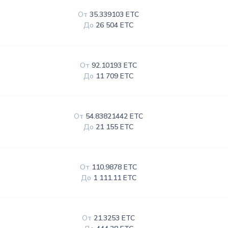
От
35.339103 ETC
До
26 504 ETC
От
92.10193 ETC
До
11 709 ETC
От
54.83821442 ETC
До
21 155 ETC
От
110.9878 ETC
До
1 111.11 ETC
От
21.3253 ETC