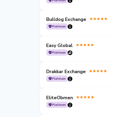
Platinum
Bulldog Exchange
Platinum
Easy Global
Platinum
Drakkar Exchange
Platinum
EliteObmen
Platinum