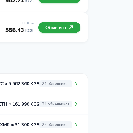
562.71
KGS
1 ETC =
Обменять
558.43
KGS
TC ≈ 5 562 360 KGS
24 обменников
ETH ≈ 161 990 KGS
24 обменников
 XMR ≈ 31 300 KGS
22 обменников