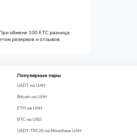
 При обмене 100 ETC разница
етом резервов и отзывов.
Популярные пары
USDT на UAH
Bitcoin на UAH
ETH на UAH
BTC на USD
USDT TRC20 на Монобанк UAH