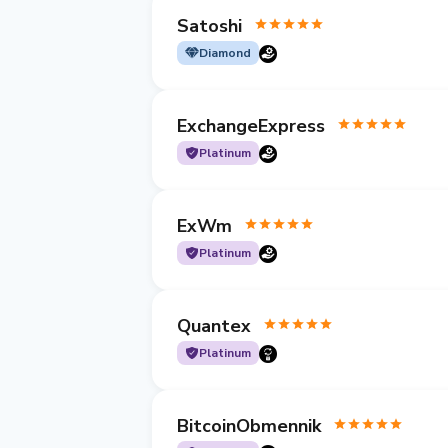
Satoshi
Diamond
ExchangeExpress
Platinum
ExWm
Platinum
Quantex
Platinum
BitcoinObmennik