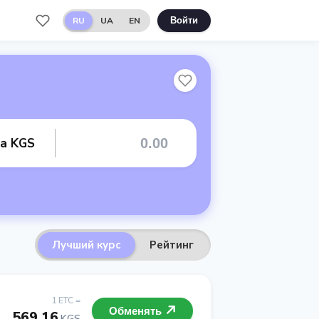
RU
UA
EN
Войти
та KGS
Лучший курс
Рейтинг
1 ETC =
Обменять
569.16
KGS