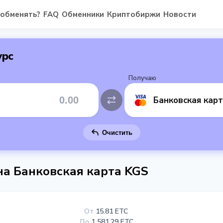
 обменять?
FAQ
Обменники
Криптобиржи
Новости
урс
Получаю
Банковская кар
Очистить
 на Банковская карта KGS
От
15.81 ETC
До
1 581.29 ETC