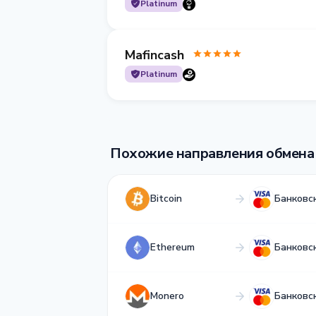
Platinum
Mafincash
Platinum
Похожие направления обмена
Bitcoin
Банковс
Ethereum
Банковс
Monero
Банковс