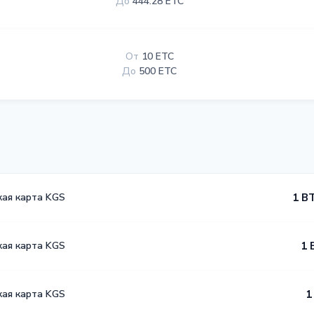
До
444.28 ETC
От
10 ETC
До
500 ETC
кая карта KGS
1 B
кая карта KGS
1 
кая карта KGS
1