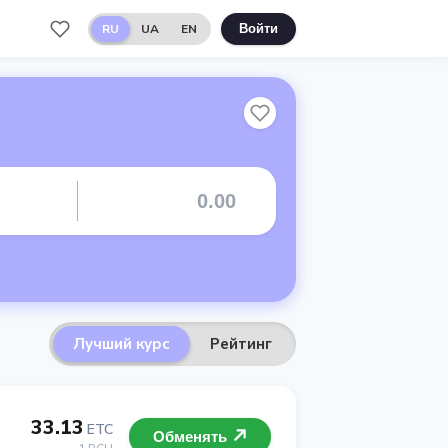
RU
UA
EN
Войти
Лучший курс
Рейтинг
33.13
ETC
Обменять