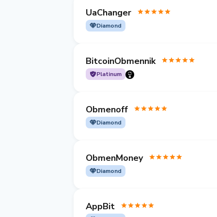
UaChanger
Diamond
BitcoinObmennik
Platinum
Obmenoff
Diamond
ObmenMoney
Diamond
AppBit