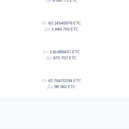
До
6 067.71 ETC
От
62.14546978 ETC
До
1 446 762 ETC
От
116.889437 ETC
До
875 707 ETC
От
67.76470294 ETC
До
98 582 ETC