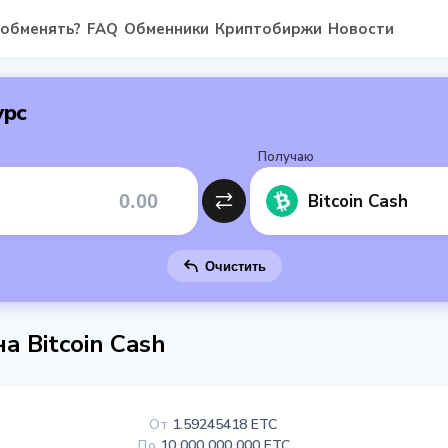
 обменять?
FAQ
Обменники
Криптобиржи
Новости
урс
Получаю
Bitcoin Cash
Очистить
а Bitcoin Cash
От
1.59245418 ETC
До
10 000 000 000 ETC