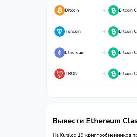
Bitcoin
Bitcoin 
Toncoin
Bitcoin 
Ethereum
Bitcoin 
TRON
Bitcoin 
Вывести Ethereum Class
На Kurslog 19 криптообменников 