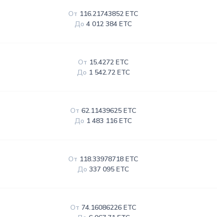
От
116.21743852 ETC
До
4 012 384 ETC
От
15.4272 ETC
До
1 542.72 ETC
От
62.11439625 ETC
До
1 483 116 ETC
От
118.33978718 ETC
До
337 095 ETC
От
74.16086226 ETC