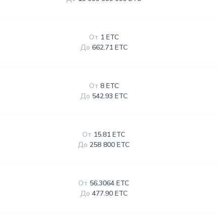
От
1 ETC
До
662.71 ETC
От
8 ETC
До
542.93 ETC
От
15.81 ETC
До
258 800 ETC
От
56.3064 ETC
До
477.90 ETC