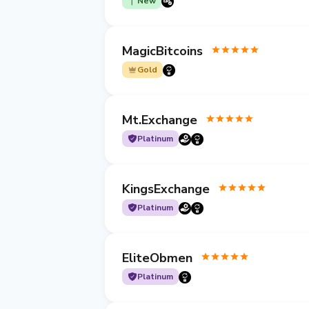
New
MagicBitcoins
Gold
Mt.Exchange
Platinum
KingsExchange
Platinum
EliteObmen
Platinum