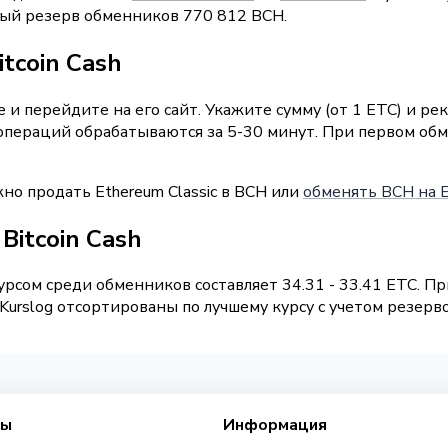
рный резерв обменников 770 812 BCH.
tcoin Cash
и перейдите на его сайт. Укажите сумму (от 1 ETC) и ре
операций обрабатываются за 5-30 минут. При первом обм
но продать Ethereum Classic в BCH или
обменять BCH на E
 Bitcoin Cash
рсом среди обменников составляет 34.31 - 33.41 ETC. Пр
urslog отсортированы по лучшему курсу с учетом резерво
сы
Информация