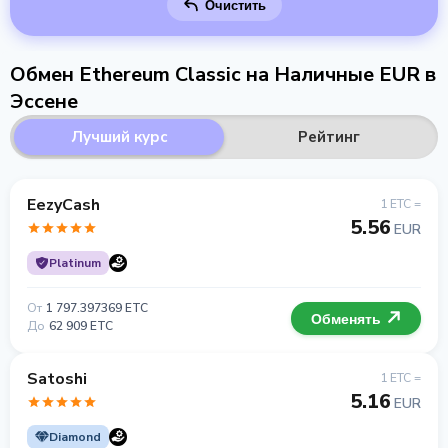
Очистить
Обмен Ethereum Classic на Наличные EUR в
Эссене
Лучший курс
Рейтинг
EezyCash
1 ETC =
5.56
EUR
Platinum
От
1 797.397369 ETC
Обменять
До
62 909 ETC
Satoshi
1 ETC =
5.16
EUR
Diamond