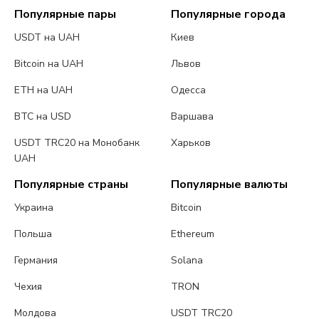
Популярные пары
Популярные города
USDT на UAH
Киев
Bitcoin на UAH
Львов
ETH на UAH
Одесса
BTC на USD
Варшава
USDT TRC20 на Монобанк
Харьков
UAH
Популярные страны
Популярные валюты
Украина
Bitcoin
Польша
Ethereum
Германия
Solana
Чехия
TRON
Молдова
USDT TRC20