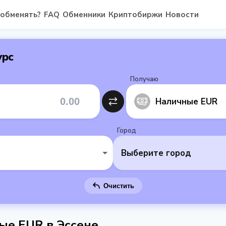
 обменять?
FAQ
Обменники
Криптобиржи
Новости
урс
Получаю
Наличные EUR
Город
Выберите город
Очистить
ные EUR в Эссене