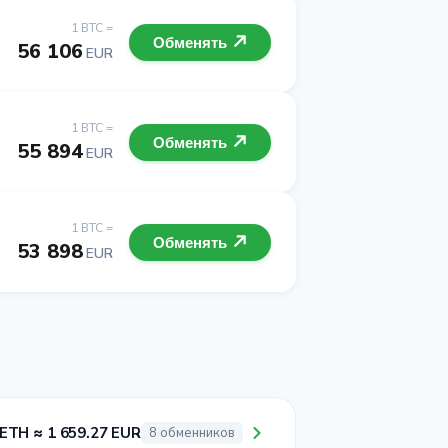
1 BTC =
Обменять
56 106
EUR
1 BTC =
Обменять
55 894
EUR
1 BTC =
Обменять
53 898
EUR
 ETH ≈ 1 659.27 EUR
8 обменников