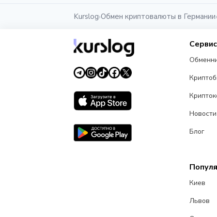
Kurslog
Обмен криптовалюты в Германии
›
Серви
Обменн
Крипто
Крипток
Новости
Блог
Попул
Киев
Львов