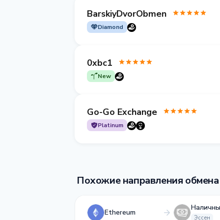
BarskiyDvorObmen
Diamond
0xbc1
New
Go-Go Exchange
Platinum
Похожие направления обмена
Наличны
Ethereum
Эссен