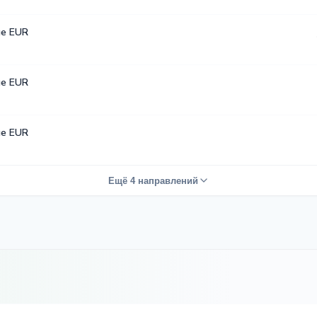
е EUR
е EUR
е EUR
Ещё 4 направлений