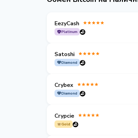
EezyCash
Platinum
Satoshi
Diamond
Crybex
Diamond
Crypcie
Gold