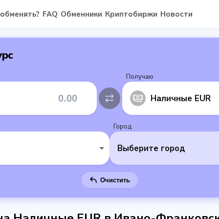
 обменять?
FAQ
Обменники
Криптобиржи
Новости
урс
Получаю
Наличные EUR
Город
Выберите город
Очистить
 на Наличные EUR в Ивано-Франковс