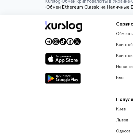
Kurslog
Обмен криптовалюты в Украине
›
›
Обмен Ethereum Classic на Наличные 
›
Серви
Обменн
Крипто
Крипток
Новости
Блог
Попул
Киев
Львов
Одесса