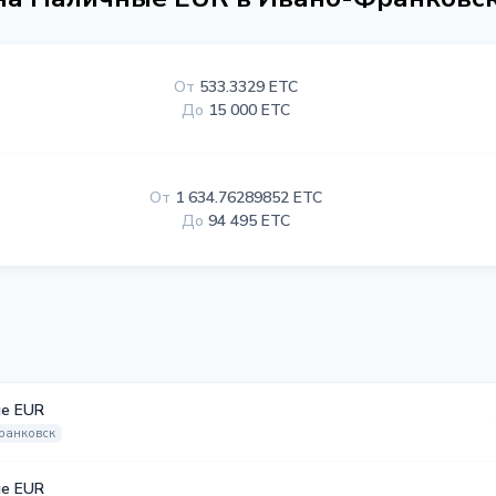
От
533.3329 ETC
До
15 000 ETC
От
1 634.76289852 ETC
До
94 495 ETC
е EUR
ранковск
е EUR