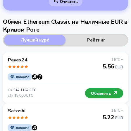
Очистить
Обмен Ethereum Classic на Наличные EUR в
Кривом Роге
Лучший курс
Рейтинг
Payex24
1 ETC =
5.56
EUR
Diamond
От
542.1162 ETC
Обменять
До
15 000 ETC
Satoshi
1 ETC =
5.22
EUR
Diamond