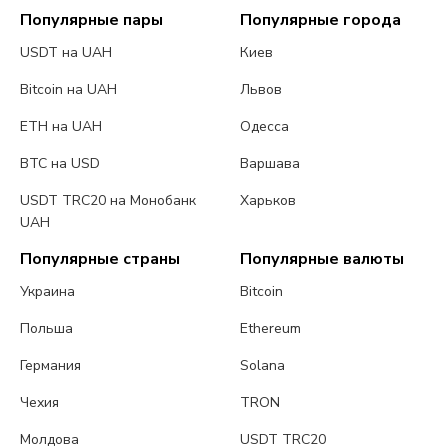
Популярные пары
Популярные города
USDT на UAH
Киев
Bitcoin на UAH
Львов
ETH на UAH
Одесса
BTC на USD
Варшава
USDT TRC20 на Монобанк
Харьков
UAH
Популярные страны
Популярные валюты
Украина
Bitcoin
Польша
Ethereum
Германия
Solana
Чехия
TRON
Молдова
USDT TRC20