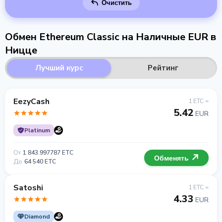
Очистить
Обмен Ethereum Classic на Наличные EUR в
Ницце
Лучший курс
Рейтинг
EezyCash
1 ETC =
5.42
EUR
Platinum
От
1 843.997787 ETC
Обменять
До
64 540 ETC
Satoshi
1 ETC =
4.33
EUR
Diamond