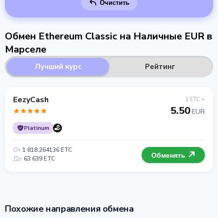
Очистить
Обмен Ethereum Classic на Наличные EUR в
Марселе
Лучший курс
Рейтинг
EezyCash
1 ETC =
5.50
EUR
Platinum
От
1 818.264136 ETC
Обменять
До
63 639 ETC
Похожие направления обмена