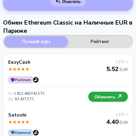
Очистить
Обмен Ethereum Classic на Наличные EUR в
Париже
Лучший курс
Рейтинг
EezyCash
1 ETC =
5.52
EUR
Platinum
От
1 812.480742 ETC
Обменять
До
63 437 ETC
Satoshi
1 ETC =
4.40
EUR
Diamond