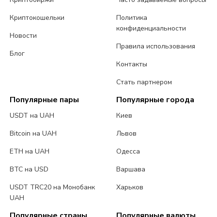
Криптокошельки
Политика
конфиденциальности
Новости
Правила использования
Блог
Контакты
Стать партнером
Популярные пары
Популярные города
USDT на UAH
Киев
Bitcoin на UAH
Львов
ETH на UAH
Одесса
BTC на USD
Варшава
USDT TRC20 на Монобанк
Харьков
UAH
Популярные страны
Популярные валюты