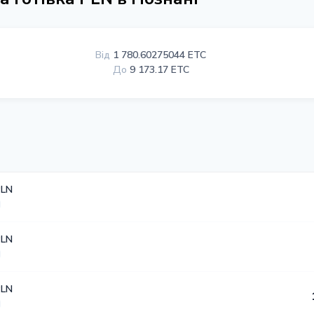
Від
1 780.60275044 ETC
До
9 173.17 ETC
PLN
PLN
PLN