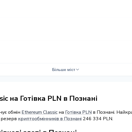
Більше міст
ic на Готівка PLN в Познані
нує обмін
Ethereum Classic
на
Готівка PLN
в Познані. Найкр
й резерв
криптообмінників в Познані
246 334 PLN.