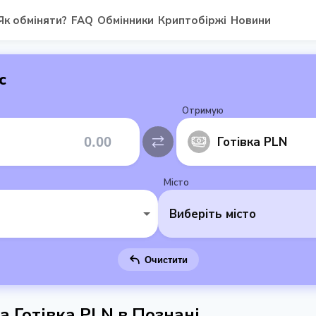
Як обміняти?
FAQ
Обмінники
Криптобіржі
Новини
с
Отримую
Готівка PLN
Місто
Виберіть місто
Очистити
а Готівка PLN в Познані