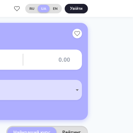
RU
UA
EN
Увійти
Найкращий курс
Рейтинг