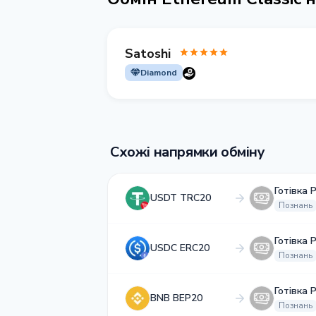
Satoshi
Diamond
Схожі напрямки обміну
Готівка 
USDT TRC20
Познань
Готівка 
USDC ERC20
Познань
Готівка 
BNB BEP20
Познань