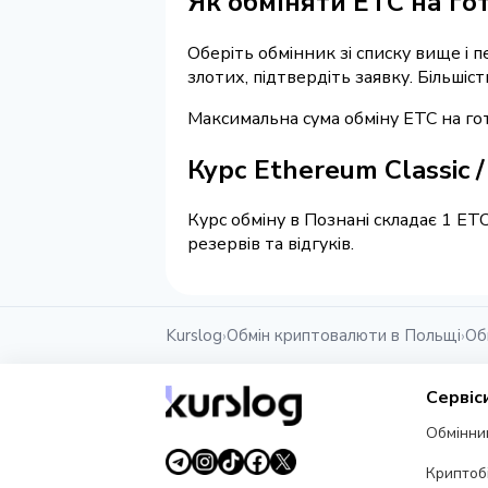
Як обміняти ETC на гот
Оберіть обмінник зі списку вище і п
злотих, підтвердіть заявку. Більшіс
Максимальна сума обміну ETC на готі
Курс Ethereum Classic /
Курс обміну в Познані складає 1 ET
резервів та відгуків.
Kurslog
Обмін криптовалюти в Польщі
Об
›
›
Сервіс
Обмінни
Криптоб