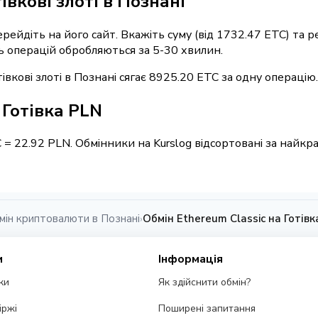
івкові злоті в Познані
ерейдіть на його сайт. Вкажіть суму (від 1732.47 ETC) та
ть операцій обробляються за 5-30 хвилин.
вкові злоті в Познані сягає 8925.20 ETC за одну операцію.
 Готівка PLN
C = 22.92 PLN. Обмінники на Kurslog відсортовані за найк
мін криптовалюти в Познані
Обмін Ethereum Classic на Готівк
›
и
Інформація
ки
Як здійснити обмін?
іржі
Поширені запитання