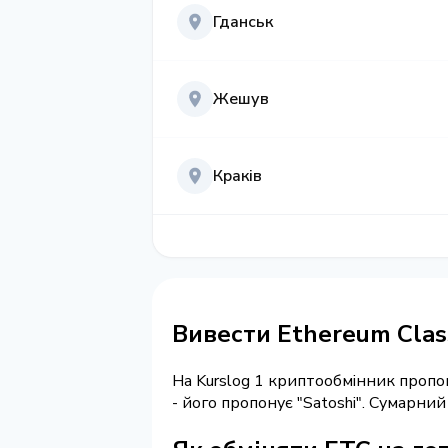
Гданськ
Жешув
Краків
Вивести Ethereum Class
На Kurslog 1 криптообмінник пропо
- його пропонує "Satoshi". Сумарни