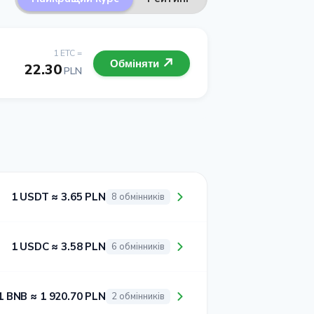
1 ETC =
Обміняти
22.30
PLN
1 USDT ≈ 3.65 PLN
8 обмінників
1 USDC ≈ 3.58 PLN
6 обмінників
1 BNB ≈ 1 920.70 PLN
2 обмінників