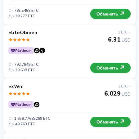
От
785.5458 ETC
Обменять
До
39 277 ETC
EliteObmen
1 ETC =
6.31
USD
Platinum
От
792.7849 ETC
Обменять
До
39 639 ETC
ExWm
1 ETC =
6.029
USD
Platinum
От
1 658.77683289 ETC
Обменять
До
49 763 ETC