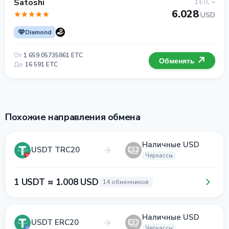
Satoshi
1 ETC =
6.028
USD
Diamond
От
1 659.05735861 ETC
Обменять
До
16 591 ETC
Похожие направления обмена
Наличные USD
USDT TRC20
Черкассы
1 USDT ≈ 1.008 USD
14 обменников
Наличные USD
USDT ERC20
Черкассы