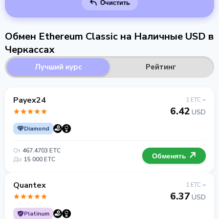
Очистить
Обмен Ethereum Classic на Наличные USD в
Черкассах
Лучший курс
Рейтинг
Payex24
1 ETC =
6.42
USD
Diamond
От
467.4703 ETC
Обменять
До
15 000 ETC
Quantex
1 ETC =
6.37
USD
Platinum