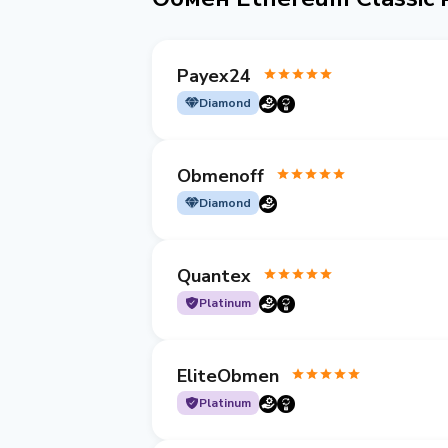
Payex24
Diamond
Obmenoff
Diamond
Quantex
Platinum
EliteObmen
Platinum