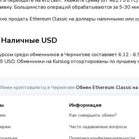
и перейдите на его сайт. Укажите сумму (от 462.75 ETC)
аявку. Большинство операций обрабатываются за 5-30 ми
жно продать Ethereum Classic на доллары наличными или
к
 / Наличные USD
рсом среди обменников в Чернигове составляет 6.12 - 6.
 USD. Обменники на Kurslog отсортированы по лучшему к
Обмен криптовалюты в Чернигове
Обмен Ethereum Classic н
›
сы
Информация
ики
Как совершить обмен?
биржи
Часто задаваемые вопросы
ошельки
Политика конфиденциальности