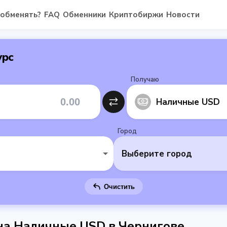
 обменять?
FAQ
Обменники
Криптобиржи
Новости
урс
Получаю
Наличные USD
Город
Выберите город
Очистить
 на Наличные USD в Чернигове