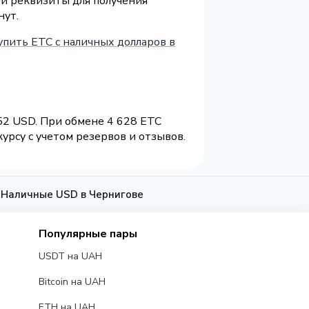
 и реквизиты для получения
нут.
упить ETC с наличных долларов в
52 USD. При обмене 4 628 ETC
урсу с учетом резервов и отзывов.
а Наличные USD в Чернигове
Популярные пары
USDT на UAH
Bitcoin на UAH
ETH на UAH