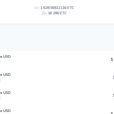
От
1 628.56922116 ETC
До
16 286 ETC
е USD
1
е USD
е USD
е USD
1