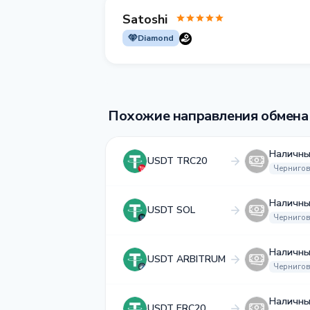
Satoshi
Diamond
Похожие направления обмена
Наличны
USDT TRC20
Чернигов
Наличны
USDT SOL
Чернигов
Наличны
USDT ARBITRUM
Чернигов
Наличны
USDT ERC20