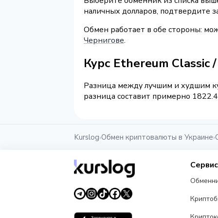
Выберите обменник из списка выше 
наличных долларов, подтвердите з
Обмен работает в обе стороны: мо
Чернигове
.
Курс Ethereum Classic
Разница между лучшим и худшим ку
разница составит примерно 1822.49
Kurslog
Обмен криптовалюты в Украине
›
›
Серви
Обменн
Крипто
Крипток