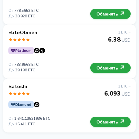
От
778.5652 ETC
Обменять
До
38 928 ETC
EliteObmen
1 ETC =
6.38
USD
Platinum
От
783.9568 ETC
Обменять
До
39 198 ETC
Satoshi
1 ETC =
6.093
USD
Diamond
От
1 641.13531936 ETC
Обменять
До
16 411 ETC