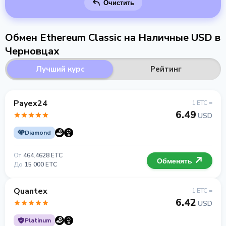
Очистить
Обмен Ethereum Classic на Наличные USD в
Черновцах
Лучший курс
Рейтинг
Payex24
1 ETC =
6.49
USD
Diamond
От
464.4628 ETC
Обменять
До
15 000 ETC
Quantex
1 ETC =
6.42
USD
Platinum