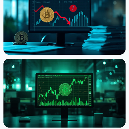
Ведущий CNBC Джим Крамер продает Bitcoin из-
за квантовой угрозы от IBM
5 августа 2026 г.
4 мин чтения
НОВОСТЬ
Strategy получила убыток $8,22 млрд во втором
квартале из-за падения Bitcoin
31 июля 2026 г.
5 мин чтения