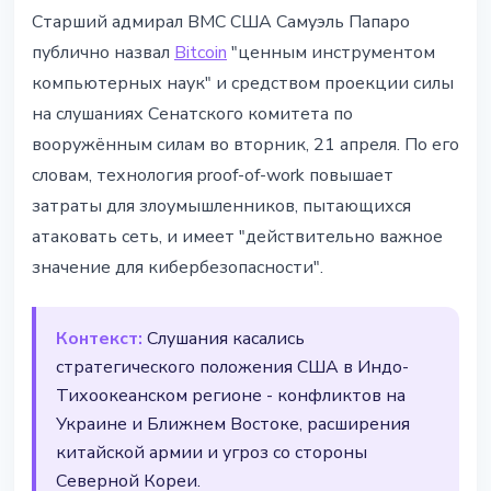
BITCOIN
Старший адмирал ВМС США Самуэль Папаро
Адмирал ВМС США назвал
публично назвал
Bitcoin
"ценным инструментом
Bitcoin инструментом силы и
компьютерных наук" и средством проекции силы
кибербезопасности
на слушаниях Сенатского комитета по
вооружённым силам во вторник, 21 апреля. По его
22 апреля 2026 г.
2 мин чтения
словам, технология proof-of-work повышает
Наталия Дорофеева
затраты для злоумышленников, пытающихся
атаковать сеть, и имеет "действительно важное
значение для кибербезопасности".
Контекст:
Слушания касались
стратегического положения США в Индо-
Тихоокеанском регионе - конфликтов на
Украине и Ближнем Востоке, расширения
китайской армии и угроз со стороны
Северной Кореи.