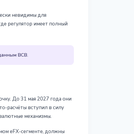
чески невидимы для
где регулятор имеет полный
данным BCB.
чку. До 31 мая 2027 года они
то-расчёты вступил в силу
 валютные механизмы.
емом eFX-сегменте, должны