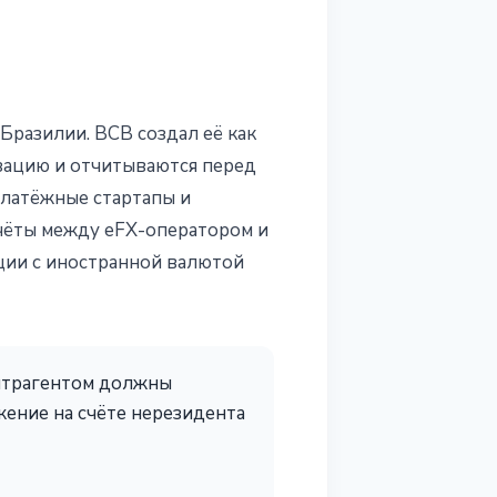
Бразилии. BCB создал её как
зацию и отчитываются перед
платёжные стартапы и
счёты между eFX-оператором и
ции с иностранной валютой
нтрагентом должны
ение на счёте нерезидента