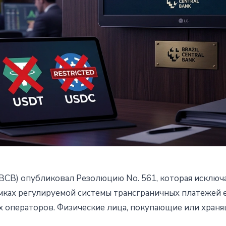
BCB) опубликовал Резолюцию No. 561, которая исключ
етила стейблкоины в
мках регулируемой системы трансграничных платежей e
 операторов. Физические лица, покупающие или храня
 трансграничных платежах