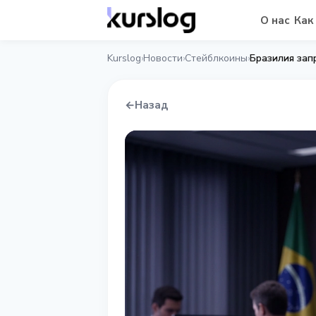
О нас
Как
Kurslog
Новости
Стейблкоины
Бразилия зап
›
›
›
←
Назад