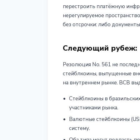
перестроить платёжную инфра
нерегулируемое пространство
без отсрочки: либо документы
Следующий рубеж: 
Резолюция No. 561 не послед
стейблкоины, выпущенные вне
на внутреннем рынке. BCB вы
Стейблкоины в бразильски
участниками рынка.
Валютные стейблкоины (US
систему.
Оба типа могут подпасть п