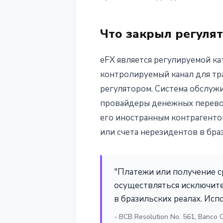
3 мая 2026 г.
3 мин чтения
Наталия Дорофеева
Что закрыл регулят
eFX является регулируемой ка
контролируемый канал для тр
регулятором. Система обслужи
провайдеры денежных перевод
его иностранным контрагенто
или счета нерезидентов в бра
"Платежи или получение 
осуществляться исключите
в бразильских реалах. Ис
- BCB Resolution No. 561, Banco C