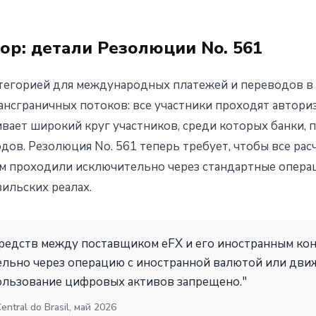
ор: детали Резолюции No. 561
тегорией для международных платежей и переводов в 
ансграничных потоков: все участники проходят автори
вает широкий круг участников, среди которых банки, 
ов. Резолюция No. 561 теперь требует, чтобы все ра
м проходили исключительно через стандартные опера
зильских реалах.
средств между поставщиком eFX и его иностранным ко
льно через операцию с иностранной валютой или движ
пользование цифровых активов запрещено."
entral do Brasil, май 2026