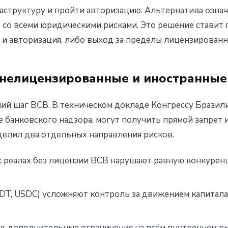
структуру и пройти авторизацию. Альтернатива означ
 со всеми юридическими рисками. Это решение ставит
 и авторизация, либо выход за пределы лицензированн
нелицензированные и иностранные
ний шаг BCB. В техническом докладе Конгрессу Бразил
 банковского надзора, могут получить прямой запрет 
делил два отдельных направления рисков.
х реалах без лицензии BCB нарушают равную конкурен
DT, USDC) усложняют контроль за движением капитал
од дополнительные ограничения на всём внутреннем ры