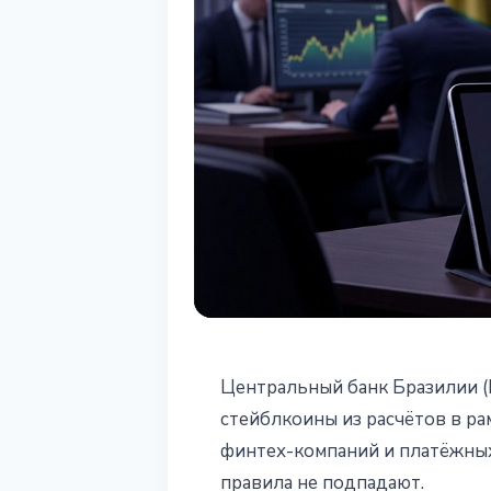
СТЕЙБЛКОИНЫ
Центральный банк Бразилии (
Бразилия запр
стейблкоины из расчётов в ра
финтех-компаний и платёжных
регулируемых
правила не подпадают.