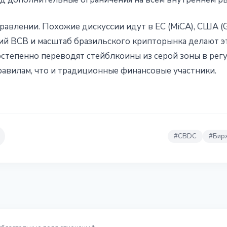
правлении. Похожие дискуссии идут в ЕС (MiCA), США (G
ий BCB и масштаб бразильского крипторынка делают э
тепенно переводят стейблкоины из серой зоны в регу
равилам, что и традиционные финансовые участники.
#
CBDC
#
Бир