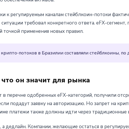
зки к регулируемым каналам стейблкоин-потоки факти
ситуации требовал конкретного ответа. eFX-сегмент, 
й точкой применения новых правил.
крипто-потоков в Бразилии составляли стейблкоины, по 
что он значит для рынка
 в перечне одобренных eFX-категорий, получили отсро
сли подадут заявку на авторизацию. Но запрет на крип
жиме платежи также должны идти через традиционные
, а дедлайн. Компании, желающие остаться в регулиру