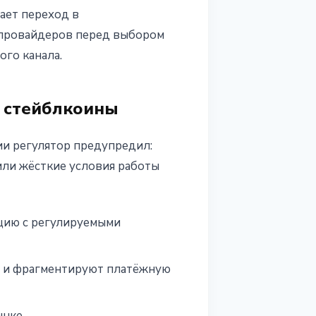
ает переход в
 провайдеров перед выбором
ого канала.
 стейблкоины
ии регулятор предупредил:
или жёсткие условия работы
цию с регулируемыми
а и фрагментируют платёжную
нке.