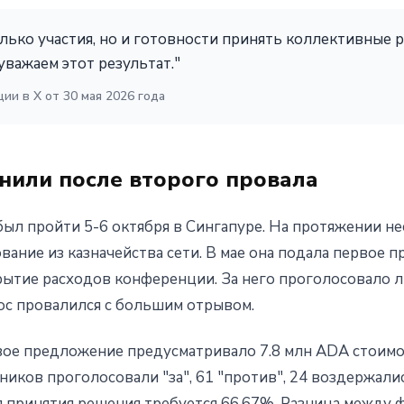
олько участия, но и готовности принять коллективные
уважаем этот результат."
ции в X от 30 мая 2026 года
или после второго провала
ыл пройти 5-6 октября в Сингапуре. На протяжении не
ание из казначейства сети. В мае она подала первое 
рытие расходов конференции. За него проголосовало
ос провалился с большим отрывом.
вое предложение предусматривало 7.8 млн ADA стоимо
тников проголосовали "за", 61 "против", 24 воздержал
ля принятия решения требуется 66.67%. Разница между 