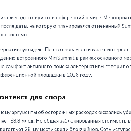
их ежегодных криптоконференций в мире. Мероприяти
ня после даты, на которую планировался отмененный S
экосистемы.
ернативную идею. По его словам, он изучает интерес
дению встроенного MiniSummit в рамках основного ме
 но сам факт активного поиска альтернативы говорит о 
нференционной площадки в 2026 году.
контекст для спора
почему аргументы об осторожных расходах оказались у
ляет $8.8 млрд. Но общая заблокированная стоимость в
ветствует 28-му месту среди блокчейнов. Сеть уступа