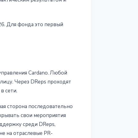
26. Для фонда это первый
управления Cardano. Любой
лицу. Через DReps проходят
в сети.
ная сторона последовательно
окрывать свои мероприятия
оддержку среди DReps,
 не на отраслевые PR-