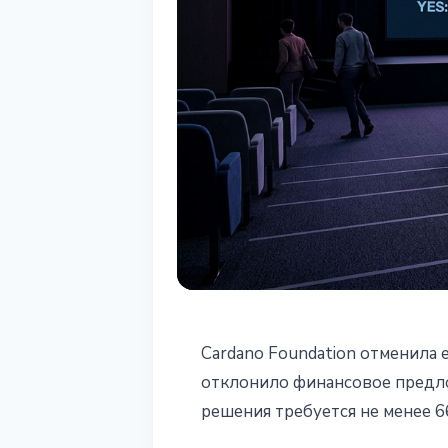
АЛЬТКОИНЫ
Cardano Foundation отменила
Cardano Found
отклонило финансовое предлож
решения требуется не менее 6
Summit 2026 п