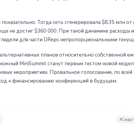
показательно. Тогда сеть сгенерировала $8.35 млн от 
еще не достиг $360 000. При такой динамике расходы и
глядели для части DReps непропорциональными текущ
а альтернативных планов относительно собственной е
ожный MiniSummit станут первым тестом новой модели
евых мероприятиях. Провальное голосование, по всей 
ход к финансированию конференций в будущем.
#
Смарт