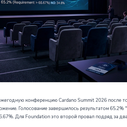
 ежегодную конференцию Cardano Summit 2026 после то
ation отменила Cardano
ение. Голосование завершилось результатом 65.2% "з
6.67%. Для Foundation это второй провал подряд за два
осле провала голосования