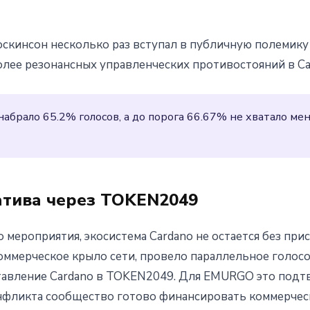
оскинсон несколько раз вступал в публичную полемик
лее резонансных управленческих противостояний в Car
абрало 65.2% голосов, а до порога 66.67% не хватало м
тива через TOKEN2049
 мероприятия, экосистема Cardano не остается без при
ммерческое крыло сети, провело параллельное голос
авление Cardano в TOKEN2049. Для EMURGO это подтв
нфликта сообщество готово финансировать коммерчес