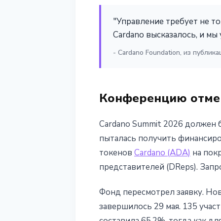
сообщества
"Управление требует не т
1 июня 2026 г.
3 мин чтения
Cardano высказалось, и мы 
Наталия Дорофеева
- Cardano Foundation, из публика
Конференцию отмен
Cardano Summit 2026 должен б
пыталась получить финансиров
токенов
Cardano (ADA)
на пок
представителей (DReps). Запр
Фонд пересмотрел заявку. Но
завершилось 29 мая. 135 учас
составила 65.2%, тогда как д