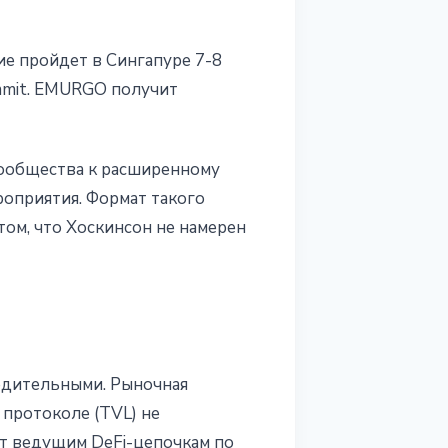
е пройдет в Сингапуре 7-8
ummit. EMURGO получит
 сообщества к расширенному
роприятия. Формат такого
том, что Хоскинсон не намерен
бедительными. Рыночная
 протоколе (TVL) не
ет ведущим DeFi-цепочкам по