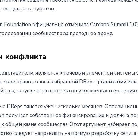
х процентных пунктов.
в Foundation официально отменила Cardano Summit 20
голосовании сообщества за последнее время.
ки конфликта
редставители, являются ключевым элементом системы 
 свое право голоса выбранной DRep-организации или 
ейства, запуске новых проектов и ключевых изменениях 
тью DReps тянется уже несколько месяцев. Оппозицион
ion получает собственное финансирование и должна п
 к общей казне сообщества. Этот аргумент набирает п
ство следует направлять на прямую разработку сети, а