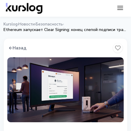
Kurslog
Новости
Безопасность
›
›
›
Ethereum запускает Clear Signing: конец слепой подписи транзакций с Ledger, Trezor и MetaMask
←
Назад