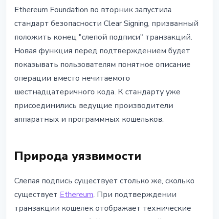
БЕЗОПАСНОСТЬ
Ethereum Foundation во вторник запустила
Ethereum запускает Clear
стандарт безопасности Clear Signing, призванный
Signing: конец слепой подписи
положить конец "слепой подписи" транзакций.
транзакций
Новая функция перед подтверждением будет
показывать пользователям понятное описание
13 мая 2026 г.
3 мин чтения
операции вместо нечитаемого
Наталия Дорофеева
шестнадцатеричного кода. К стандарту уже
присоединились ведущие производители
аппаратных и программных кошельков.
Природа уязвимости
Слепая подпись существует столько же, сколько
существует
Ethereum
. При подтверждении
транзакции кошелек отображает технические