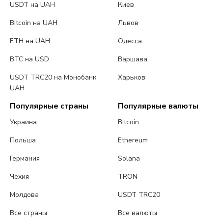
USDT на UAH
Киев
Bitcoin на UAH
Львов
ETH на UAH
Одесса
BTC на USD
Варшава
USDT TRC20 на Монобанк
Харьков
UAH
Популярные страны
Популярные валюты
Украина
Bitcoin
Польша
Ethereum
Германия
Solana
Чехия
TRON
Молдова
USDT TRC20
Все страны
Все валюты