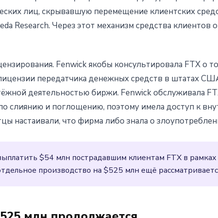
еских лиц, скрывавшую перемещение клиентских сред
a Research. Через этот механизм средства клиентов ок
цензирования. Fenwick якобы консультировала FTX о то
 лицензии передатчика денежных средств в штатах СШ
тёжной деятельностью биржи. Fenwick обслуживала FT
 по слиянию и поглощению, поэтому имела доступ к вн
цы настаивали, что фирма либо знала о злоупотреблени
 выплатить $54 млн пострадавшим клиентам FTX в рамках
отдельное производство на $525 млн ещё рассматриваетс
$525 млн продолжается