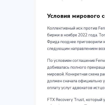
24 мая 2026 г.
3 мин чтения
Наталия Дорофеева
Условия мирового 
Коллективный иск против Fen
биржи в ноябре 2022 года. То
Фрида позднее приговорили к
следующим направлением воз
По условиям соглашения Fenwi
добивалась полного прекращен
мировой. Конкретная схема р
должен сначала официально у
оплату услуг адвокатов истцо
FTX Recovery Trust, который