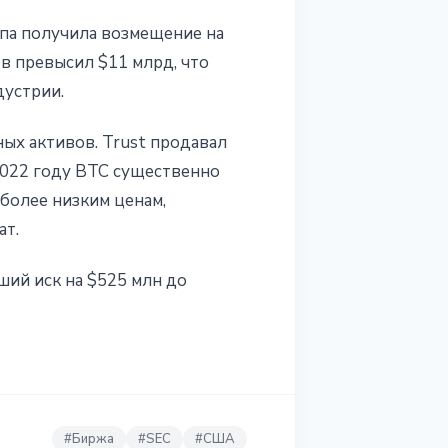
ппа получила возмещение на
в превысил $11 млрд, что
дустрии.
ых активов. Trust продавал
2022 году BTC существенно
более низким ценам,
ат.
ший иск на $525 млн до
#
Биржа
#
SEC
#
США