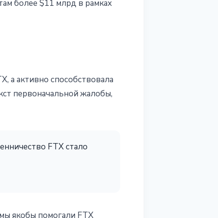
там более $11 млрд в рамках
X, а активно способствовала
екст первоначальной жалобы,
шенничество FTX стало
рмы якобы помогали FTX