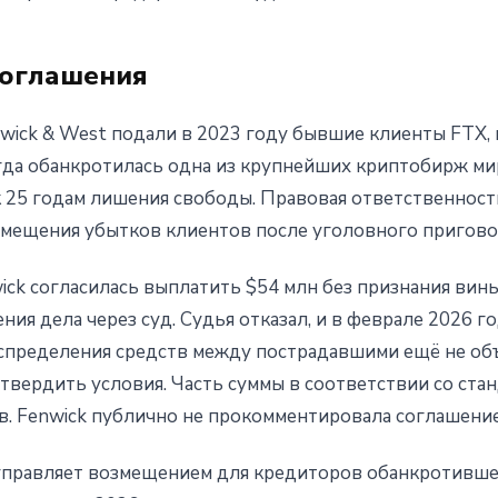
соглашения
wick & West подали в 2023 году бывшие клиенты FTX, 
гда обанкротилась одна из крупнейших криптобирж ми
 25 годам лишения свободы. Правовая ответственност
мещения убытков клиентов после уголовного пригово
ck согласилась выплатить $54 млн без признания вины
ия дела через суд. Судья отказал, и в феврале 2026 г
аспределения средств между пострадавшими ещё не об
твердить условия. Часть суммы в соответствии со ста
в. Fenwick публично не прокомментировала соглашение
 управляет возмещением для кредиторов обанкротивше