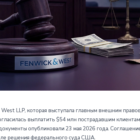
 West LLP, которая выступала главным внешним прав
t выплатит $54 млн
согласилась выплатить $54 млн пострадавшим клиентам
документы опубликовали 23 мая 2026 года. Соглашение
 клиентам FTX
осле решения федерального суда США.