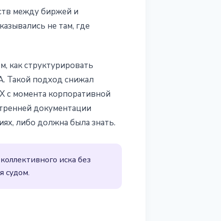
ств между биржей и
азывались не там, где
м, как структурировать
А. Такой подход снижал
X с момента корпоративной
утренней документации
ях, либо должна была знать.
 коллективного иска без
я судом.