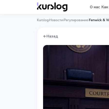
О нас
Как
Kurslog
Новости
Регулирование
Fenwick & 
›
›
›
←
Назад