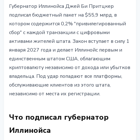
РЕГУЛИРОВАНИЕ
Губернатор Иллинойса Джей Би Притцкер
Губернатор Иллинойса подписал
подписал бюджетный пакет на $55,9 млрд, в
0,2% сбор на крипто-транзакции
котором содержится 0,2% "привилегированный
сбор" с каждой транзакции с цифровыми
17 июня 2026 г.
4 мин чтения
активами жителей штата. Закон вступает в силу 1
Наталия Дорофеева
января 2027 года и делает Иллинойс первым и
единственным штатом США, облагающим
криптовалюту независимо от дохода или убытков
владельца. Под удар попадают все платформы,
обслуживающие клиентов из этого штата,
независимо от места их регистрации.
Что подписал губернатор
Иллинойса