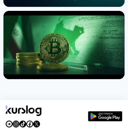
НОВОСТЬ
SEC приостановила опционы Nasdaq на биткоин
из-за иска CME
3 августа 2026 г.
4 мин чтения
НОВОСТЬ
США запретили иранскую схему страхования
судов за биткоины
1 августа 2026 г.
4 мин чтения