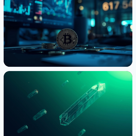
НОВОСТЬ
Bernstein предупреждает об обвале
крипторынка из-за провала CLARITY Act в
Сенате
3 августа 2026 г.
5 мин чтения