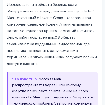
БЕЗОПАСНОСТЬ
Исследователи в области безопасности
Вирус "Mach-O Man" от Lazarus:
обнаружили новый вредоносный набор "Mach-O
хакеры КНДР крадут пароли
Man", связанный с Lazarus Group - хакерами под
через поддельные Zoom-звонки
контролем Северной Кореи. Атаки направлены
на топ-менеджеров крипто-компаний и финтех-
22 апреля 2026 г.
3 мин чтения
фирм, работающих на macOS. Жертву
Наталия Дорофеева
заманивают на поддельный видеозвонок, где
предлагают выполнить одну команду в
терминале - и злоумышленники получают полный
доступ к системе.
Что известно:
"Mach-O Man"
распространяется через ClickFix-схему.
Жертве присылают приглашение на Zoom
или Google Meet, где предлагают "исправить
техническую проблему", запустив команду в