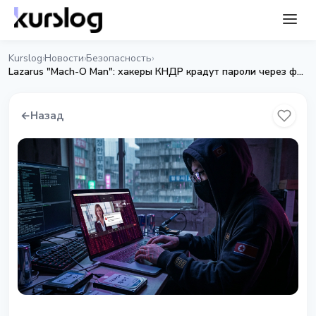
Kurslog
Новости
Безопасность
›
›
›
Lazarus "Mach-O Man": хакеры КНДР крадут пароли через фейковые Zoom-звонки
←
Назад