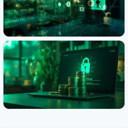
6 августа 2026 г.
4 мин чтения
НОВОСТЬ
Bitcoin Red Team: ИИ нашёл 4962 уязвимости в
Bitcoin-проектах за 30 часов
6 августа 2026 г.
5 мин чтения
НОВОСТЬ
Взлом Coldcard достиг $114 миллионов: